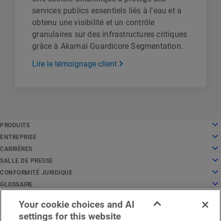
services publics essentiels liés à l'eau et a
obtenu une visibilité et un contrôle
granulaires sur des infrastructures critiques
grâce à Akamai Guardicore Segmentation.
Lire le témoignage client
English
PRODUITS
Deutsch
Cloud Computing
ENTREPRISE
Español
Sécurité
À propos de nous
CARRIÈRES
Français
Diffusion de contenu
Histoire
Carrières
SALLE DE PRESSE
Italiano
Tous les produits et essais
Direction
Travailler chez Akamai
Salle de presse
CONFORMITÉ JURIDIQUE
Português
Global Services
Récompenses
Étudiants et récents diplômés
Communiqués de presse
Juridique
GLOSSAIRE
中文
Conseil d'administration
Environnement de travail inclusif
Dans l'actualité
Conformité en matière de sécurité de l'information
Qu'est-ce que la sécurité des API ?
日本語
Your cookie choices and AI
Infrastructure pour l'innovation
Rechercher un emploi
Ressources multimédias
Centre de confiance pour la protection de la vie privée
Qu'est-ce qu'un réseau de diffusion de contenu (CDN) ?
Avis juridiques région EMEA
État du service
Nous contacter
한국어
settings for this website
Relations avec les investisseurs
Blog culture
Déclaration de confidentialité
Qu'est-ce que le Cloud Computing ?
Français