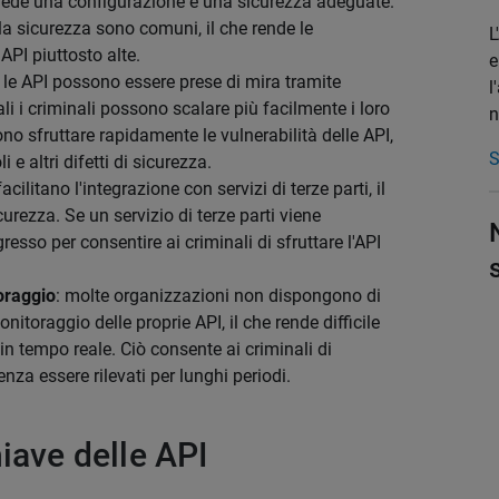
hiede una configurazione e una sicurezza adeguate.
lla sicurezza sono comuni, il che rende le
L
API piuttosto alte.
e
: le API possono essere prese di mira tramite
l
li i criminali possono scalare più facilmente i loro
n
no sfruttare rapidamente le vulnerabilità delle API,
S
 altri difetti di sicurezza.
acilitano l'integrazione con servizi di terze parti, il
icurezza. Se un servizio di terze parti viene
sso per consentire ai criminali di sfruttare l'API
oraggio
: molte organizzazioni non dispongono di
itoraggio delle proprie API, il che rende difficile
e in tempo reale. Ciò consente ai criminali di
enza essere rilevati per lunghi periodi.
iave delle API