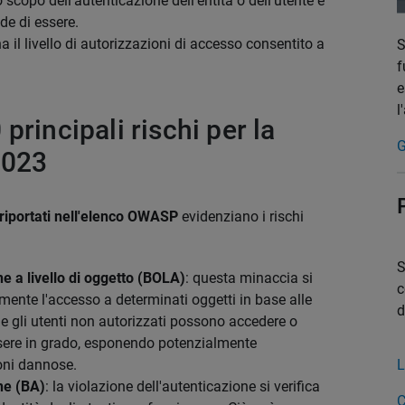
 scopo dell'autenticazione dell'entità o dell'utente è
de di essere.
a il livello di autorizzazioni di accesso consentito a
S
f
e
l
principali rischi per la
G
2023
I riportati nell'elenco OWASP
evidenziano i rischi
S
e a livello di oggetto (BOLA)
: questa minaccia si
c
mente l'accesso a determinati oggetti in base alle
d
che gli utenti non autorizzati possono accedere o
ssere in grado, esponendo potenzialmente
oni dannose.
L
ne (BA)
: la violazione dell'autenticazione si verifica
C