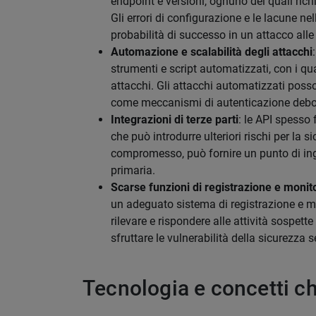
endpoint e versioni, ognuno dei quali ric
Gli errori di configurazione e le lacune ne
probabilità di successo in un attacco alle 
Automazione e scalabilità degli attacchi
strumenti e script automatizzati, con i qua
attacchi. Gli attacchi automatizzati posso
come meccanismi di autenticazione deboli e
Integrazioni di terze parti
: le API spesso f
che può introdurre ulteriori rischi per la s
compromesso, può fornire un punto di ingre
primaria.
Scarse funzioni di registrazione e monit
un adeguato sistema di registrazione e mon
rilevare e rispondere alle attività sospett
sfruttare le vulnerabilità della sicurezza s
Tecnologia e concetti ch