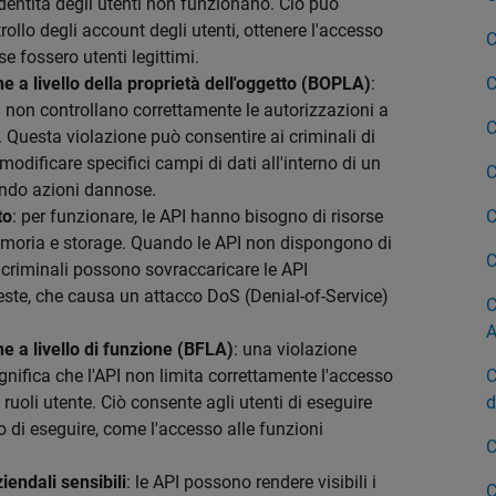
'identità degli utenti non funzionano. Ciò può
rollo degli account degli utenti, ottenere l'accesso
C
 fossero utenti legittimi.
e a livello della proprietà dell'oggetto (BOPLA)
:
C
 non controllano correttamente le autorizzazioni a
C
ti. Questa violazione può consentire ai criminali di
odificare specifici campi di dati all'interno di un
C
ando azioni dannose.
to
: per funzionare, le API hanno bisogno di risorse
C
emoria e storage. Quando le API non dispongono di
C
, i criminali possono sovraccaricare le API
este, che causa un attacco DoS (Denial-of-Service)
C
A
e a livello di funzione (BFLA)
: una violazione
ignifica che l'API non limita correttamente l'accesso
C
ruoli utente. Ciò consente agli utenti di eseguire
d
 di eseguire, come l'accesso alle funzioni
C
iendali sensibili
: le API possono rendere visibili i
C