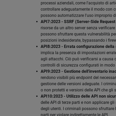
processi aziendali, come l'acquisto di art
controllare adeguatamente il modo con cui
possono automatizzare l'uso improprio di
API7:2023 - SSRF (Server-Side Request
risorse da un altro server senza verificare 
possono sfruttare questa vulnerabilità per 
posizioni indesiderate, bypassando i firew
API8:2023 - Errata configurazione della
implica la presenza di impostazioni errate
agli attacchi. Ciò può verificarsi a causa
controlli di sicurezza configurati in modo 
API9:2023 - Gestione dell'inventario in
rendono visibili più endpoint del necess
gestione delle versioni adeguate. I crimina
o non protetti e versioni delle API che gli
API10:2023 - Utilizzo delle API non sicu
delle API di terze parti e non applicare gli
degli utenti. I criminali possono sfruttare l
parti per violare indirettamente le API.