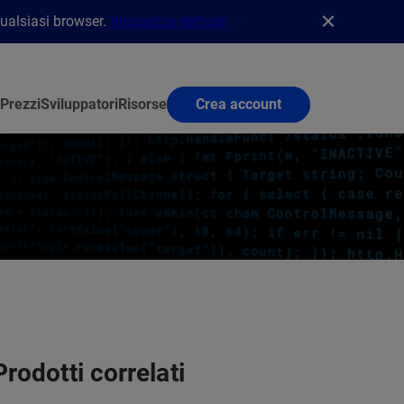
qualsiasi browser.
Visualizza dettagli
Prezzi
Sviluppatori
Risorse
Crea account
Prodotti correlati