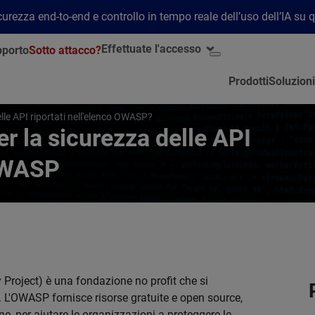
rezza end-to-end e controllo in tempo reale dell’uso dell’IA su 
Effettuate l'accesso
porto
Sotto attacco?
Prodotti
Soluzioni
elle API riportati nell'elenco OWASP?
per la sicurezza delle API
 OWASP
Project) è una fondazione no profit che si
 L'OWASP fornisce risorse gratuite e open source,
, per aiutare le organizzazioni a proteggere le