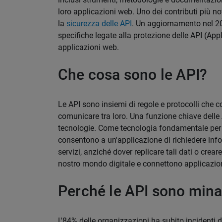
loro applicazioni web. Uno dei contributi più not
la
sicurezza delle API
. Un aggiornamento nel 20
specifiche legate alla protezione delle API (Ap
applicazioni web.
Che cosa sono le API?
Le API sono insiemi di regole e protocolli che 
comunicare tra loro. Una funzione chiave delle AP
tecnologie. Come tecnologia fondamentale per l
consentono a un'applicazione di richiedere infor
servizi, anziché dover replicare tali dati o crear
nostro mondo digitale e connettono applicazioni
Perché le API sono mina
L'84% delle organizzazioni ha subito incidenti d