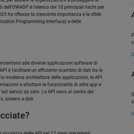
i dell'OWASP è l'elenco dei 10 principali rischi per
23 ha riflesso la crescente importanza e le sfide
plication Programming Interface) e delle
P
c
U
consentono alle diverse applicazioni software di
I è facilitare un efficiente scambio di dati tra le
a moderna architettura delle applicazioni, le API
mazioni e sfruttare le funzionalità di altre app e
e tali servizi da zero. Le API sono al centro del
S
, sistemi e dati.
s
cciate?
U
i sicurezza delle API nei 12 mesi precedenti,