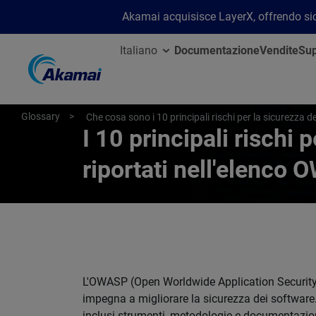
Akamai acquisisce LayerX, offrendo sicu
Italiano
Documentazione
Vendite
Sup
Glossary
Che cosa sono i 10 principali rischi per la sicurezza d
I 10 principali rischi 
riportati nell'elenco
L'OWASP (Open Worldwide Application Security 
impegna a migliorare la sicurezza dei software.
inclusi strumenti, metodologie e documentazione