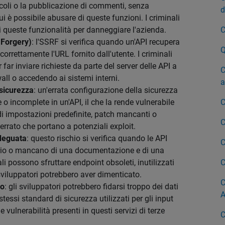
icoli o la pubblicazione di commenti, senza
d
 è possibile abusare di queste funzioni. I criminali
 queste funzionalità per danneggiare l'azienda.
C
 Forgery)
: l'SSRF si verifica quando un'API recupera
Q
correttamente l'URL fornito dall'utente. I criminali
far inviare richieste da parte del server delle API a
C
all o accedendo ai sistemi interni.
a
 sicurezza
: un'errata configurazione della sicurezza
 o incomplete in un'API, il che la rende vulnerabile
C
 di impostazioni predefinite, patch mancanti o
C
errato che portano a potenziali exploit.
adeguata
: questo rischio si verifica quando le API
C
ario o mancano di una documentazione e di una
li possono sfruttare endpoint obsoleti, inutilizzati
C
 sviluppatori potrebbero aver dimenticato.
C
ro
: gli sviluppatori potrebbero fidarsi troppo dei dati
A
 stessi standard di sicurezza utilizzati per gli input
e vulnerabilità presenti in questi servizi di terze
C