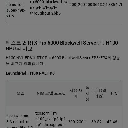
rtx6000_blackwell_sv-
nemotron-
200_200
200
3663.26
3854.76
1.
nvfp4-tp1-pp1-
super-49b-
throughput-2bb5
v1.5
테스트 2: RTX Pro 6000 Blackwell Server와. H100
GPU의 비교
H100 NVL FP8과 RTX Pro 6000 Blackwell Server FP8/FP4의 성능
을 비교한 결과입니다.
LaunchPad: H100 NVL FP8
동
사용 사
TTFT(밀
모델
NIM 모델 프로필
시
TPS
례
리초)
성
tensorrt_llm-
nvidia/llama-
h100_nvl-fp8-tp1-
3.3-nemotron-
200_200
1
39.52
42.46
pp1-throughput-
super-49b-v1.5