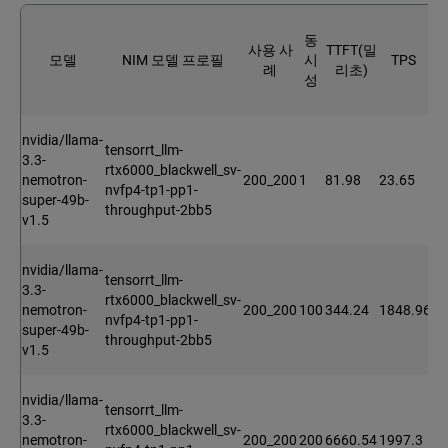
F
동
사용 사
TTFT(밀
모델
NIM 모델 프로필
시
TPS
례
리초)
시
성
nvidia/llama-
tensorrt_llm-
3.3-
rtx6000_blackwell_sv-
nemotron-
200_200
1
81.98
23.65
1.
nvfp4-tp1-pp1-
super-49b-
throughput-2bb5
v1.5
nvidia/llama-
tensorrt_llm-
3.3-
rtx6000_blackwell_sv-
nemotron-
200_200
100
344.24
1848.96
1.
nvfp4-tp1-pp1-
super-49b-
throughput-2bb5
v1.5
nvidia/llama-
tensorrt_llm-
3.3-
rtx6000_blackwell_sv-
nemotron-
200_200
200
6660.54
1997.3
1.