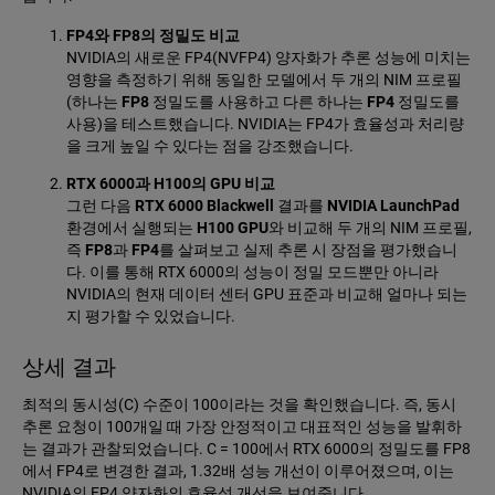
FP4와 FP8의 정밀도 비교
NVIDIA의 새로운 FP4(NVFP4) 양자화가 추론 성능에 미치는
영향을 측정하기 위해 동일한 모델에서 두 개의 NIM 프로필
(하나는
FP8
정밀도를 사용하고 다른 하나는
FP4
정밀도를
사용)을 테스트했습니다. NVIDIA는 FP4가 효율성과 처리량
을 크게 높일 수 있다는 점을 강조했습니다.
RTX 6000과 H100의 GPU 비교
그런 다음
RTX 6000 Blackwell
결과를
NVIDIA LaunchPad
환경에서 실행되는
H100 GPU
와 비교해 두 개의 NIM 프로필,
즉
FP8
과
FP4
를 살펴보고 실제 추론 시 장점을 평가했습니
다. 이를 통해 RTX 6000의 성능이 정밀 모드뿐만 아니라
NVIDIA의 현재 데이터 센터 GPU 표준과 비교해 얼마나 되는
지 평가할 수 있었습니다.
상세 결과
최적의 동시성(C) 수준이 100이라는 것을 확인했습니다. 즉, 동시
추론 요청이 100개일 때 가장 안정적이고 대표적인 성능을 발휘하
는 결과가 관찰되었습니다. C = 100에서 RTX 6000의 정밀도를 FP8
에서 FP4로 변경한 결과, 1.32배 성능 개선이 이루어졌으며, 이는
NVIDIA의 FP4 양자화의 효율성 개선을 보여줍니다.