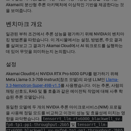
Akamai의 분산형 추론 아키텍처에 이상적인 기반을 제공한다는 것
을 보여줍니다.
벤치마크 개요
일관된 부하 조건에서 추론 성능을 평가하기 위해 NVIDIA의 벤치마
킹 방법론을 따랐습니다. 이 게시물에서는 설정, 방법론, 주요 결과
를 살펴보고 그 결과가 Akamai Cloud에서 AI 워크로드를 실행하는
데 있어 무엇을 의미하는지 논의합니다.
설정
Akamai Cloud에서 NVIDIA RTX Pro 6000 GPU를 평가하기 위해
Meta Llama-3.3-70B-Instruct(참조 모델)의 파생 LLM인
Llama-
3.3-Nemotron-Super-49B-v1.5
를 사용했습니다. 이는 추론, 사람의
채팅 선호도, RAG 및 툴 호출과 같은 에이전틱 작업에 대해 사후 학
습된 추론 모델입니다.
동일한 모델에 두 개의 NVIDIA 추론 마이크로서비스(NIM) 프로필
을 사용해 정밀 모드를 비교하고 이것이 성능 및 효율성에 미치는 영
향을 파악했습니다.
tensorrt_llm-rtx6000_blackwell_sv-
fp8-tp1-pp1-throughput-2bb5
및
tensorrt_llm-
rtx6000_blackwell_sv-nvfp4-tp1-pp1-throughput-2bb5