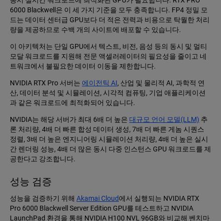
동시 실시간 워크로드에 최적화된 GPU가 필요합니다. RTX PRO
6000 Blackwell은 이 세 가지 기준을 모두 충족합니다. FP4 정밀 모
드는 데이터 센터급 GPU보다 더 적은 전력과 비용으로 탁월한 처리
량을 제공하므로 수백 개의 사이트에 배포할 수 있습니다.
이 아키텍처는 단일 GPU에서 텍스트, 비전, 음성 등의 동시 및 멀티
모달 워크로드를 지원해 전문 액셀러레이터의 필요성을 줄이고 네
트워크에서 불필요한 데이터 이동을 제한합니다.
NVIDIA RTX Pro 서버는
에이전틱 AI
, 산업 및 물리적 AI, 과학적 연
산, 데이터 분석 및 시뮬레이션, 시각적 컴퓨팅, 기업 애플리케이션
과 같은 워크로드에 최적화되어 있습니다.
NVIDIA는 해당 서버가 최대 6배 더 높은
대규모 언어 모델(LLM)
추
론 처리량, 4배 더 빠른 합성 데이터 생성, 7배 더 빠른 게놈 시퀀스
정렬, 3배 더 높은 엔지니어링 시뮬레이션 처리량, 4배 더 높은 실시
간 렌더링 성능, 4배 더 많은 동시 다중 인스턴스 GPU 워크로드를 제
공한다고 강조합니다.
성능 검증
성능을 검증하기 위해
Akamai Cloud
에서 실행되는 NVIDIA RTX
Pro 6000 Blackwell Server Edition GPU를 테스트하고 NVIDIA
LaunchPad 환경을 통해 NVIDIA H100 NVL 96GB와 비교해 벤치마