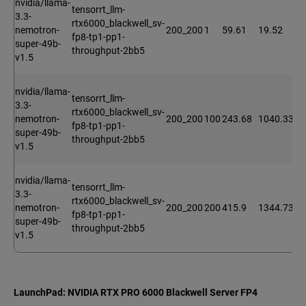
nvidia/llama-
tensorrt_llm-
3.3-
rtx6000_blackwell_sv-
nemotron-
200_200
1
59.61
19.52
fp8-tp1-pp1-
super-49b-
throughput-2bb5
v1.5
nvidia/llama-
tensorrt_llm-
3.3-
rtx6000_blackwell_sv-
nemotron-
200_200
100
243.68
1040.33
fp8-tp1-pp1-
super-49b-
throughput-2bb5
v1.5
nvidia/llama-
tensorrt_llm-
3.3-
rtx6000_blackwell_sv-
nemotron-
200_200
200
415.9
1344.73
fp8-tp1-pp1-
super-49b-
throughput-2bb5
v1.5
LaunchPad: NVIDIA RTX PRO 6000 Blackwell Server FP4