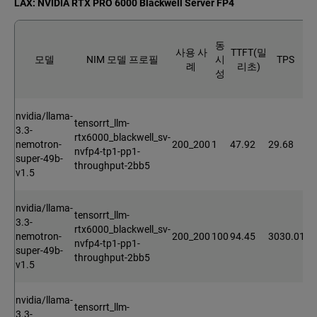
LAX: NVIDIA RTX PRO 6000 Blackwell Server FP4
F
동
사용 사
TTFT(밀
모델
NIM 모델 프로필
시
TPS
례
리초)
시
성
nvidia/llama-
tensorrt_llm-
3.3-
rtx6000_blackwell_sv-
nemotron-
200_200
1
47.92
29.68
1.
nvfp4-tp1-pp1-
super-49b-
throughput-2bb5
v1.5
nvidia/llama-
tensorrt_llm-
3.3-
rtx6000_blackwell_sv-
nemotron-
200_200
100
94.45
3030.01
1.
nvfp4-tp1-pp1-
super-49b-
throughput-2bb5
v1.5
nvidia/llama-
tensorrt_llm-
3.3-