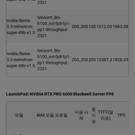
2321
tensorrt_llm-
nvidia/llama-
h100_nvl-fp8-tp1-
3.3-nemotron-
200_200
100
1612.03
1863.08
pp1-throughput-
super-49b-v1.5
2321
tensorrt_llm-
nvidia/llama-
h100_nvl-fp8-tp1-
3.3-nemotron-
200_200
200
12587.3
1828.03
pp1-throughput-
super-49b-v1.5
2321
LaunchPad: NVIDIA RTX PRO 6000 Blackwell Server FP8
동
사용 사
TTFT(밀
모델
NIM 모델 프로필
시
TPS
례
리초)
성