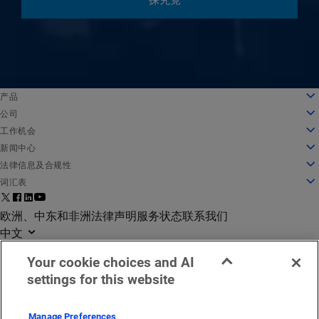
一探究竟
English
产品
Deutsch
云计算
公司
Español
安全性
关于我们
工作机会
Français
内容交付
公司发展历程
工作机会
新闻中心
Italiano
所有产品和试用机会
领导团队
在 Akamai 工作
新闻中心
法律信息及合规性
Português
全球服务
奖项
学生和应届毕业生
新闻稿
法律信息
词汇表
中文
董事会
包容性工作场所
媒体报道
信息安全合规
什么是 API 安全防护？
日本語
面向创新的基础架构
搜索职位
媒体资源
隐私信任中心
什么是 CDN？
欧洲、中东和非洲法律声明
服务状态
联系我们
한국어
投资者关系
文化博客
隐私声明
什么是云计算？
中文
企业责任
Cookie 设置
什么是网络安全？
Your cookie choices and AI
企业道德
欧盟数字服务法案 (DSA)
什么是 DDoS 攻击？
settings for this website
办公地点
什么是微分段？
©2026 Akamai Technologies
漏洞报告
什么是 WAAP？
京ICP备08100795号
无障碍声明
什么是 Zero Trust？
京公网安备 11010502035140
Manage Preferences