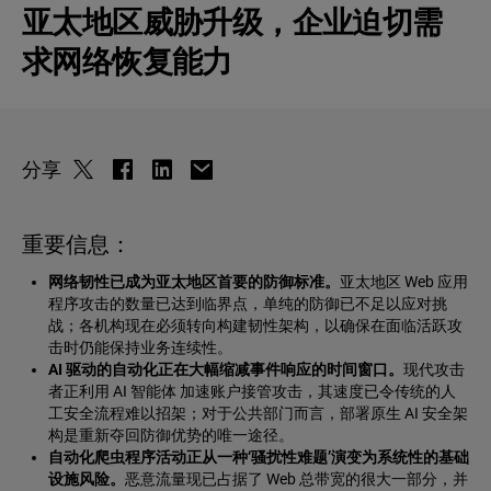
亚太地区威胁升级，企业迫切需
求网络恢复能力
分享
重要信息：
网络韧性已成为亚太地区首要的防御标准。
亚太地区 Web 应用
程序攻击的数量已达到临界点，单纯的防御已不足以应对挑
战；各机构现在必须转向构建韧性架构，以确保在面临活跃攻
击时仍能保持业务连续性。
AI 驱动的自动化正在大幅缩减事件响应的时间窗口。
现代攻击
者正利用 AI 智能体 加速账户接管攻击，其速度已令传统的人
工安全流程难以招架；对于公共部门而言，部署原生 AI 安全架
构是重新夺回防御优势的唯一途径。
自动化爬虫程序活动正从一种‘骚扰性难题’演变为系统性的基础
设施风险。
恶意流量现已占据了 Web 总带宽的很大一部分，并