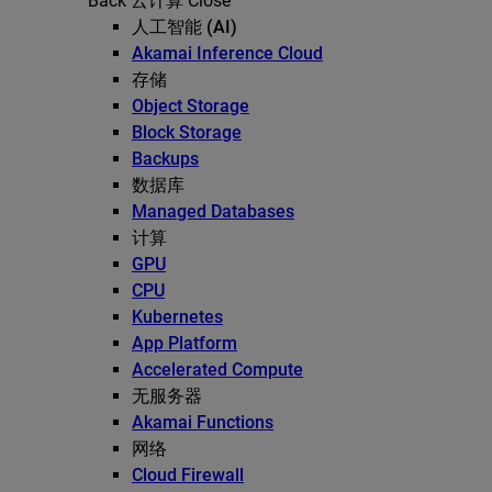
Back
云计算
Close
人工智能 (AI)
Akamai Inference Cloud
存储
Object Storage
Block Storage
Backups
数据库
Managed Databases
计算
GPU
CPU
Kubernetes
App Platform
Accelerated Compute
无服务器
Akamai Functions
网络
Cloud Firewall