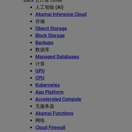
Back
云计算
Close
人工智能 (AI)
Akamai Inference Cloud
存储
Object Storage
Block Storage
Backups
数据库
Managed Databases
计算
GPU
CPU
Kubernetes
App Platform
Accelerated Compute
无服务器
Akamai Functions
网络
Cloud Firewall