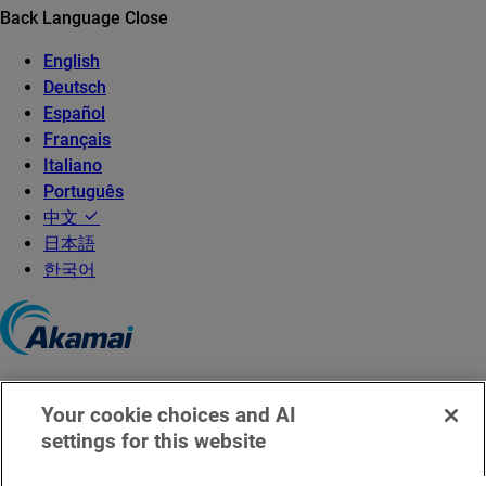
Back
Language
Close
English
Deutsch
Español
Français
Italiano
Português
中文
日本語
한국어
©2026 Akamai Technologies
Your cookie choices and AI
京ICP备08100795号
settings for this website
京公网安备 11010502035140