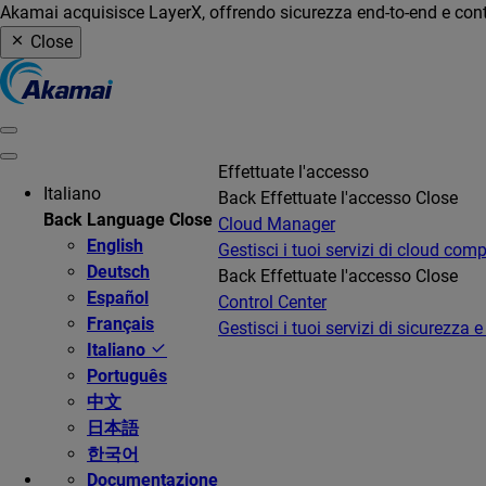
Akamai acquisisce LayerX, offrendo sicurezza end-to-end e contro
Close
Effettuate l'accesso
Italiano
Back
Effettuate l'accesso
Close
Back
Language
Close
Cloud Manager
English
Gestisci i tuoi servizi di cloud com
Deutsch
Back
Effettuate l'accesso
Close
Español
Control Center
Français
Gestisci i tuoi servizi di sicurezza e
Italiano
Português
中文
日本語
한국어
Documentazione