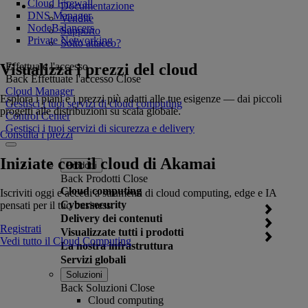
Cloud Firewall
Documentazione
DNS Manager
Vendite
NodeBalancers
Supporto
Private Networking
Sotto attacco?
Visualizza i prezzi del cloud
Effettuate l'accesso
Back
Effettuate l'accesso
Close
Cloud Manager
Esplora i piani e i prezzi più adatti alle tue esigenze — dai piccoli
Gestisci i tuoi servizi di cloud computing
progetti alle distribuzioni su scala globale.
Control Center
Gestisci i tuoi servizi di sicurezza e delivery
Consulta i prezzi
Iniziate con il cloud di Akamai
Prodotti
Back
Prodotti
Close
Cloud computing
Iscriviti oggi e accedi a strumenti di cloud computing, edge e IA
Cybersecurity
pensati per il tuo business.
Delivery dei contenuti
Registrati
Visualizzate tutti i prodotti
Vedi tutto il Cloud Computing
La nostra infrastruttura
Servizi globali
Soluzioni
Back
Soluzioni
Close
Cloud computing