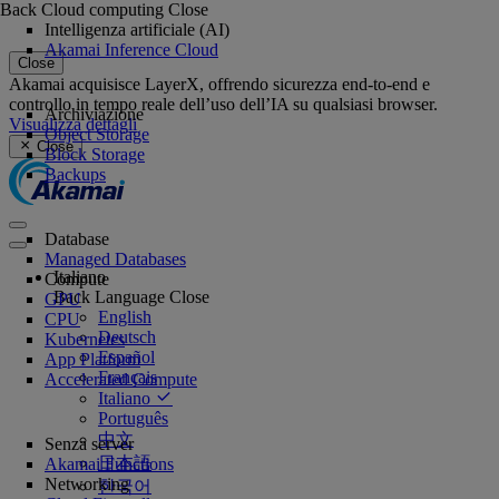
Back
Cloud computing
Close
Intelligenza artificiale (AI)
Akamai Inference Cloud
Close
Akamai acquisisce LayerX, offrendo sicurezza end-to-end e
controllo in tempo reale dell’uso dell’IA su qualsiasi browser.
Archiviazione
Visualizza dettagli
Object Storage
Close
Block Storage
Backups
Database
Managed Databases
Italiano
Compute
Back
Language
Close
GPU
English
CPU
Deutsch
Kubernetes
Español
App Platform
Français
Accelerated Compute
Italiano
Português
中文
Senza server
日本語
Akamai Functions
Networking
한국어