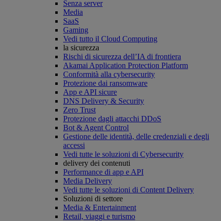
Senza server
Media
SaaS
Gaming
Vedi tutto il Cloud Computing
la sicurezza
Rischi di sicurezza dell’IA di frontiera
Akamai Application Protection Platform
Conformità alla cybersecurity
Protezione dai ransomware
App e API sicure
DNS Delivery & Security
Zero Trust
Protezione dagli attacchi DDoS
Bot & Agent Control
Gestione delle identità, delle credenziali e degli
accessi
Vedi tutte le soluzioni di Cybersecurity
delivery dei contenuti
Performance di app e API
Media Delivery
Vedi tutte le soluzioni di Content Delivery
Soluzioni di settore
Media & Entertainment
Retail, viaggi e turismo