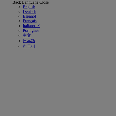
Back
Language
Close
English
Deutsch
Español
Français
Italiano
Português
中文
日本語
한국어