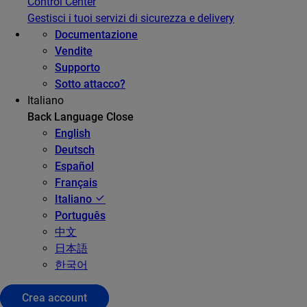
Control Center
Gestisci i tuoi servizi di sicurezza e delivery
Documentazione
Vendite
Supporto
Sotto attacco?
Italiano
Back
Language
Close
English
Deutsch
Español
Français
Italiano
Português
中文
日本語
한국어
Crea account