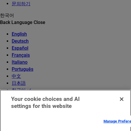
문의하기
한국어
Back
Language
Close
English
Deutsch
Español
Français
Italiano
Português
中文
日本語
한국어
Your cookie choices and AI
settings for this website
Manage Prefer
©2026 Akamai Technologies