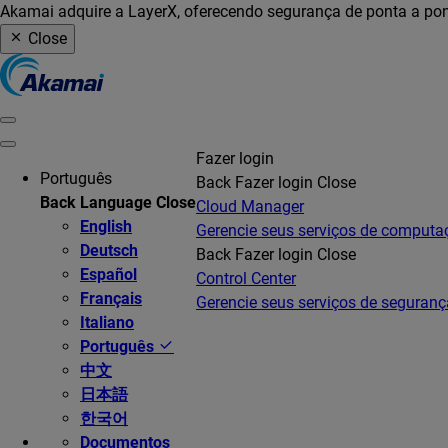
Akamai adquire a LayerX, oferecendo segurança de ponta a pon
Close
Fazer login
Português
Back
Fazer login
Close
Back
Language
Close
Cloud Manager
English
Gerencie seus serviços de comput
Deutsch
Back
Fazer login
Close
Español
Control Center
Français
Gerencie seus serviços de seguranç
Italiano
Português
中文
日本語
한국어
Documentos