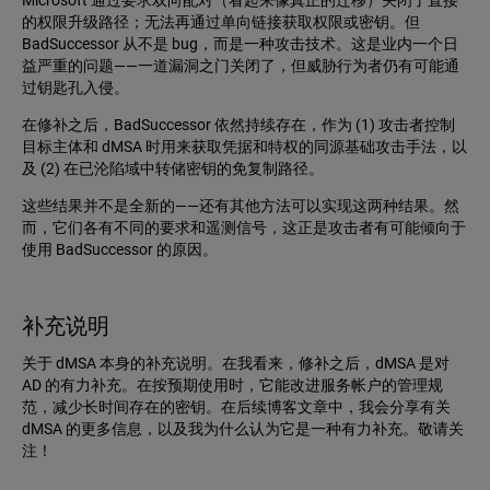
Microsoft 通过要求双向配对（看起来像真正的迁移）关闭了直接
的权限升级路径；无法再通过单向链接获取权限或密钥。但
BadSuccessor 从不是 bug，而是一种攻击技术。这是业内一个日
益严重的问题——一道漏洞之门关闭了，但威胁行为者仍有可能通
过钥匙孔入侵。
在修补之后，BadSuccessor 依然持续存在，作为 (1) 攻击者控制
目标主体和 dMSA 时用来获取凭据和特权的同源基础攻击手法，以
及 (2) 在已沦陷域中转储密钥的免复制路径。
这些结果并不是全新的——还有其他方法可以实现这两种结果。然
而，它们各有不同的要求和遥测信号，这正是攻击者有可能倾向于
使用 BadSuccessor 的原因。
补充说明
关于 dMSA 本身的补充说明。在我看来，修补之后，dMSA 是对
AD 的有力补充。在按预期使用时，它能改进服务帐户的管理规
范，减少长时间存在的密钥。在后续博客文章中，我会分享有关
dMSA 的更多信息，以及我为什么认为它是一种有力补充。敬请关
注！