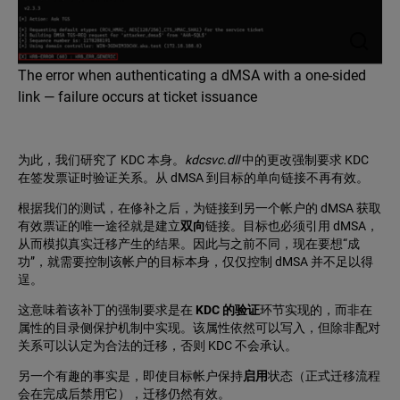
The error when authenticating a dMSA with a one-sided
link — failure occurs at ticket issuance
为此，我们研究了 KDC 本身。
kdcsvc.dll
中的更改强制要求 KDC
在签发票证时验证关系。从 dMSA 到目标的单向链接不再有效。
根据我们的测试，在修补之后，为链接到另一个帐户的 dMSA 获取
有效票证的唯一途径就是建立
双向
链接。目标也必须引用 dMSA，
从而模拟真实迁移产生的结果。因此与之前不同，现在要想“成
功”，就需要控制该帐户的目标本身，仅仅控制 dMSA 并不足以得
逞。
这意味着该补丁的强制要求是在
KDC 的验证
环节实现的，而非在
属性的目录侧保护机制中实现。该属性依然可以写入，但除非配对
关系可以认定为合法的迁移，否则 KDC 不会承认。
另一个有趣的事实是，即使目标帐户保持
启用
状态（正式迁移流程
会在完成后禁用它），迁移仍然有效。