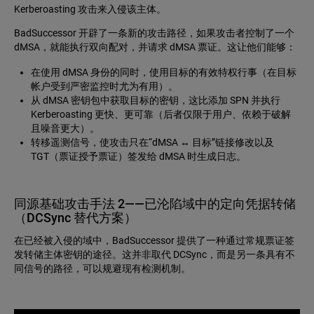
Kerberoasting 攻击来入侵该主体。
BadSuccessor 开辟了一条新的攻击路径，如果攻击者控制了一个
dMSA，就能执行双向配对，并请求 dMSA 票证。这让他们能够：
在使用 dMSA 身份的同时，使用目标的有效特权行事（在目标
帐户受到严密监控时尤为有用）。
从 dMSA 密钥包中获取目标的密钥，这比添加 SPN 并执行
Kerberoasting 更快、更可靠（后者仅限于用户、依赖于破解
且噪音更大）。
转移遥测信号，使攻击只在“dMSA ↔ 目标”链接修改以及
TGT（票证授予票证）签发给 dMSA 时生成日志。
同源基础攻击手法 2——已沦陷域中的定向凭据转储
（DCSync 替代方案）
在已经被入侵的域中，BadSuccessor 提供了一种通过常规票证签
发转储主体密钥的途径。这并非取代 DCSync，而是另一条具有不
同信号的路径，可以规避现有检测机制。