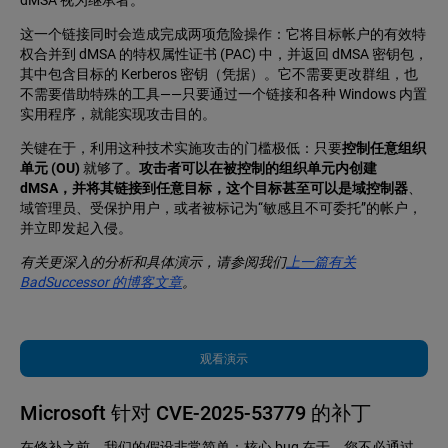
dMSA 视为继承者。
这一个链接同时会造成完成两项危险操作：它将目标帐户的有效特
权合并到 dMSA 的特权属性证书 (PAC) 中，并返回 dMSA 密钥包，
其中包含目标的 Kerberos 密钥（凭据）。它不需要更改群组，也
不需要借助特殊的工具——只要通过一个链接和各种 Windows 内置
实用程序，就能实现攻击目的。
关键在于，利用这种技术实施攻击的门槛极低：只要
控制任意组织
单元 (OU)
就够了。
攻击者可以在被控制的组织单元内创建
dMSA，并将其链接到任意目标，这个目标甚至可以是域控制器
、
域管理员、受保护用户，或者被标记为“敏感且不可委托”的帐户，
并立即发起入侵。
有关更深入的分析和具体演示，请参阅我们
上一篇有关
BadSuccessor 的博客文章
。
观看演示
Microsoft 针对 CVE-2025-53779 的补丁
在修补之前，我们的假设非常简单：核心 bug 在于，您不必通过