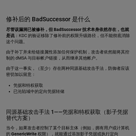
修补后的 BadSuccessor 是什么
尽管该漏洞已被修补，但 BadSuccessor 技术本身依然存在，也就
是说
：KDC 的验证移除了修补前的权限升级路径，但不能彻底消除
这个问题。
由于补丁并未给链接属性添加任何保护机制，攻击者依然能将其控
制的 dMSA 与目标帐户链接，从而继承其他帐户。
由于这一事实，（至少）存在两种同源基础攻击手法，防御者应该
密切加以留意：
凭据和特权获取
已沦陷域中的定向凭据转储
同源基础攻击手法 1——凭据和特权获取（影子凭据
替代方案）
当今，如果攻击者控制了某个目标主体（例如，拥有用户或计算机
的
GenericWrite
权限），就能通过添加影子凭据或执行定向