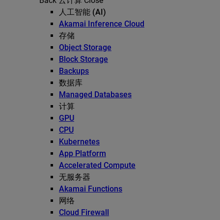
Back
云计算
Close
人工智能 (AI)
Akamai Inference Cloud
存储
Object Storage
Block Storage
Backups
数据库
Managed Databases
计算
GPU
CPU
Kubernetes
App Platform
Accelerated Compute
无服务器
Akamai Functions
网络
Cloud Firewall