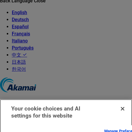
Back
Language
Close
English
Deutsch
Español
Français
Italiano
Português
中文
日本語
한국어
©2026 Akamai Technologies
Your cookie choices and AI
京ICP备08100795号
settings for this website
京公网安备 11010502035140
Manage Prefer