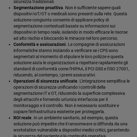
sicurezza tradizionali.
Segmentazione proattiva
. Non è sufficiente sapere quali
dispositivi IoT/OT o medicali sono presenti sulla rete. Questa
soluzione congiunta consente di applicare policy di
segmentazione contestuali basate su informazioni sui
dispositivi in tempo reale, isolando in modo efficace le risorse
ad alto rischio e bloccando le minacce nel loro percorso.
Conformità e assicurazioni
. Le compagnie di assicurazioni
informatiche stanno iniziando a verificare se i CPS sono
segmentati al momento di stipulare le loro polizze e questa
soluzione aiuta le organizzazioni a rispettare rapidamente gli
standard di conformità come l'HIPAA, il PCI DSS e l'ISO 27001,
riducendo, al contempo, i premi assicurativi.
Operazioni di sicurezza unificate
. L'integrazione semplifica le
operazioni di sicurezza unificando i controlli della
segmentazione IT e OT, riducendo la superficie complessiva
degli attacchi e fornendo un'unica interfaccia per il
monitoraggio e il controllo. Non è necessario sostituire e
copiare l'infrastruttura esistente per proteggerla.
ROI reale
. In un ambiente sanitario, ad esempio, questa
soluzione può impedire che il ransomware si diffonda da una
workstation vulnerabile a dispositivi medici critici, garantendo
la sicurezza del paziente e la continuità operativa.