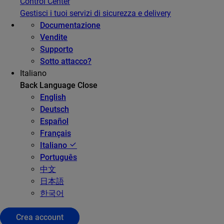
Control Center
Gestisci i tuoi servizi di sicurezza e delivery
Documentazione
Vendite
Supporto
Sotto attacco?
Italiano
Back
Language
Close
English
Deutsch
Español
Français
Italiano
Português
中文
日本語
한국어
Crea account