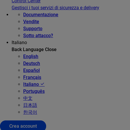
Control Center
Gestisci i tuoi servizi di sicurezza e delivery
Documentazione
Vendite
Supporto
Sotto attacco?
Italiano
Back
Language
Close
English
Deutsch
Español
Français
Italiano
Português
中文
日本語
한국어
Crea account