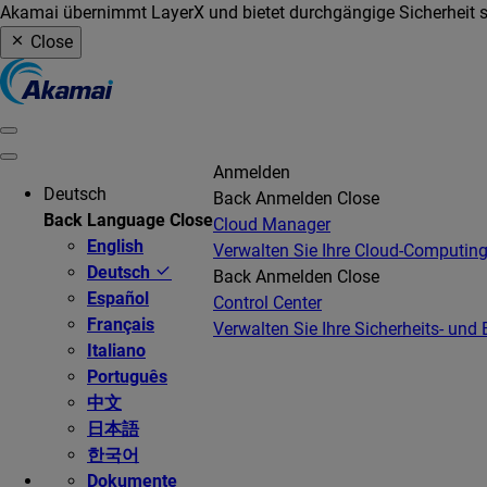
Akamai übernimmt LayerX und bietet durchgängige Sicherheit so
Close
Anmelden
Deutsch
Back
Anmelden
Close
Back
Language
Close
Cloud Manager
English
Verwalten Sie Ihre Cloud-Computing
Deutsch
Back
Anmelden
Close
Español
Control Center
Français
Verwalten Sie Ihre Sicherheits- und 
Italiano
Português
中文
日本語
한국어
Dokumente