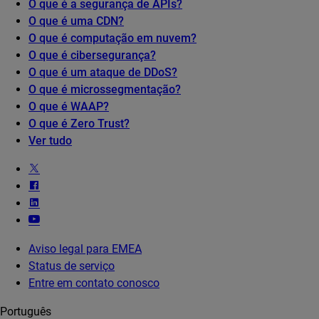
O que é a segurança de APIs?
O que é uma CDN?
O que é computação em nuvem?
O que é cibersegurança?
O que é um ataque de DDoS?
O que é microssegmentação?
O que é WAAP?
O que é Zero Trust?
Ver tudo
Aviso legal para EMEA
Status de serviço
Entre em contato conosco
Português