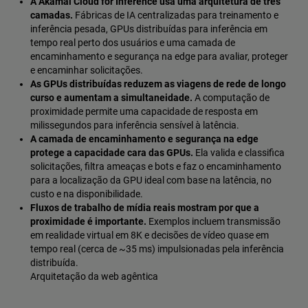
A Akamai Cloud for Inference usa uma arquitetura de três
camadas.
Fábricas de IA centralizadas para treinamento e
inferência pesada, GPUs distribuídas para inferência em
tempo real perto dos usuários e uma camada de
encaminhamento e segurança na edge para avaliar, proteger
e encaminhar solicitações.
As GPUs distribuídas reduzem as viagens de rede de longo
curso e aumentam a simultaneidade.
A computação de
proximidade permite uma capacidade de resposta em
milissegundos para inferência sensível à latência.
A camada de encaminhamento e segurança na edge
protege a capacidade cara das GPUs.
Ela valida e classifica
solicitações, filtra ameaças e bots e faz o encaminhamento
para a localização da GPU ideal com base na latência, no
custo e na disponibilidade.
Fluxos de trabalho de mídia reais mostram por que a
proximidade é importante.
Exemplos incluem transmissão
em realidade virtual em 8K e decisões de vídeo quase em
tempo real (cerca de ~35 ms) impulsionadas pela inferência
distribuída.
Arquitetação da web agêntica