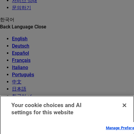
서비스 상태
문의하기
한국어
Back
Language
Close
English
Deutsch
Español
Français
Italiano
Português
中文
日本語
한국어
Your cookie choices and AI
settings for this website
Manage Prefer
©2026 Akamai Technologies