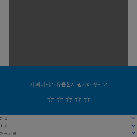
이 페이지가 유용한지 평가해 주세요
English
제품
Deutsch
클라우드 컴퓨팅
회사
Español
보안
회사 소개
채용 정보
Français