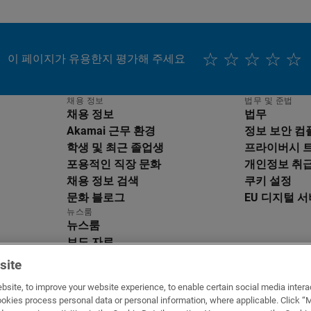
이 페이지가 유용한지 평가해 주세요
채용 정보
법무 및 준법
채용 정보
법무
Akamai 근무 환경
정보 보안 
학생 및 최근 졸업생
프라이버시 
포용적인 직장 문화
개인정보 취
채용 정보 검색
쿠키 설정
문화 블로그
EU 디지털 서
뉴스룸
뉴스룸
보도 자료
뉴스 기사
site
미디어 리소스
bsite, to improve your website experience, to enable certain social media interac
okies process personal data or personal information, where applicable. Click