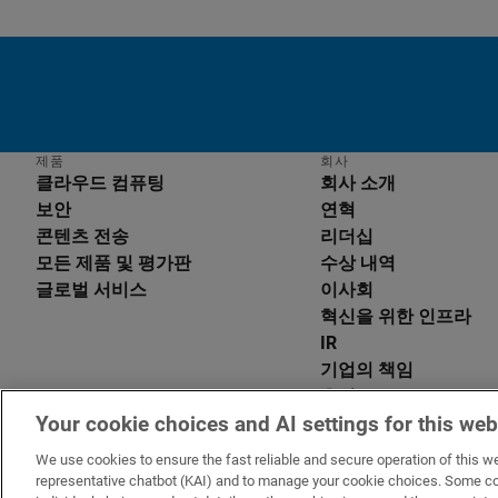
제품
회사
클라우드 컴퓨팅
회사 소개
보안
연혁
콘텐츠 전송
리더십
모든 제품 및 평가판
수상 내역
글로벌 서비스
이사회
English
혁신을 위한 인프라
Deutsch
IR
Español
기업의 책임
Français
윤리
Italiano
Your cookie choices and AI settings for this web
위치
Português
취약점 신고
中文
We use cookies to ensure the fast reliable and secure operation of this we
접근성 선언
representative chatbot (KAI) and to manage your cookie choices. Some co
日本語