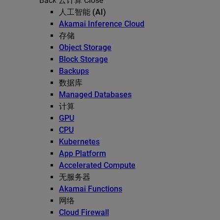
Back
云计算
Close
人工智能 (AI)
Akamai Inference Cloud
存储
Object Storage
Block Storage
Backups
数据库
Managed Databases
计算
GPU
CPU
Kubernetes
App Platform
Accelerated Compute
无服务器
Akamai Functions
网络
Cloud Firewall