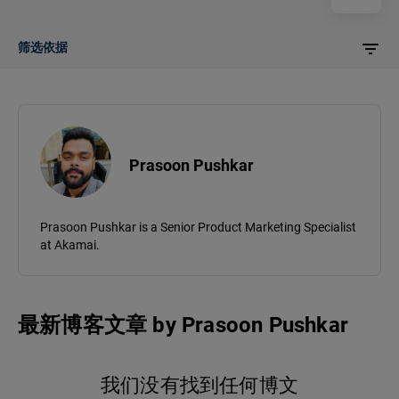
筛选依据
Prasoon Pushkar
Prasoon Pushkar is a Senior Product Marketing Specialist
at Akamai.
最新博客文章
by
Prasoon Pushkar
我们没有找到任何博文