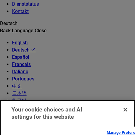
Dienststatus
Kontakt
Deutsch
Back
Language
Close
English
Deutsch
Español
Français
Italiano
Português
中文
日本語
한국어
Your cookie choices and AI
settings for this website
Manage Prefer
© 2026 Akamai Technologies