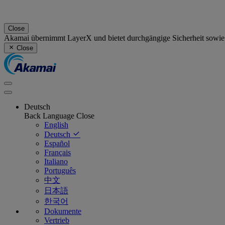
Close
Akamai übernimmt LayerX und bietet durchgängige Sicherheit sowie
Close
Deutsch
Back
Language
Close
English
Deutsch
Español
Français
Italiano
Português
中文
日本語
한국어
Dokumente
Vertrieb