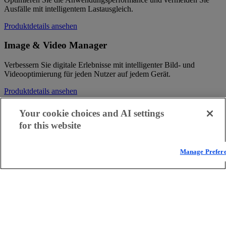
Ausfälle mit intelligentem Lastausgleich.
Produktdetails ansehen
Image & Video Manager
Verbessern Sie digitale Erlebnisse mit intelligenter Bild- und
Videooptimierung für jeden Nutzer auf jedem Gerät.
Produktdetails ansehen
Ion
Your cookie choices and AI settings
for this website
Sorgen Sie für ein optimiertes und zuverlässiges Nutzererlebnis auf
Ihrer Website – dynamisch und skalierbar.
Manage Prefer
Produktdetails ansehen
mPulse
Messen Sie die geschäftlichen Auswirkungen von realen
Nutzererlebnissen in Echtzeit.
Produktdetails ansehen