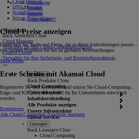
Cloud Firewall
Dokumente
DNS Manager
Vertrieb
NodeBalancers
Support
Private Networking
Unter Angriff?
Cloud-Preise anzeigen
Anmelden
Back
Anmelden
Close
Cloud Manager
Entdecken Sie Tarife und Preise, die zu Ihren Anforderungen passen –
Verwalten Sie Ihre Cloud-Computing-Dienste
von kleinen Projekten bis hin zu globalen Bereitstellungen.
Control Center
Verwalten Sie Ihre Sicherheits- und Bereitstellungsdienste
Siehe Preise
Erste Schritte mit Akamai Cloud
Produkte
Back
Produkte
Close
Cloud Computing
Registrieren Sie sich noch heute und nutzen Sie Cloud-Computing-,
Cybersicherheit
Edge- und KI-Tools, die speziell für Ihr Unternehmen entwickelt
wurden.
Inhaltsbereitstellung
Alle Produkte anzeigen
Registrieren
Unsere Infrastruktur
Alle Cloud-Computing-Angebote anzeigen
Global Services
Lösungen
Back
Lösungen
Close
Cloud Computing