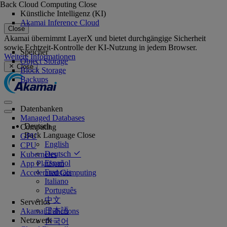
Back
Cloud Computing
Close
Künstliche Intelligenz (KI)
Akamai Inference Cloud
Close
Akamai übernimmt LayerX und bietet durchgängige Sicherheit
sowie Echtzeit-Kontrolle der KI-Nutzung in jedem Browser.
Speicher
Weitere Informationen
Object Storage
Close
Block Storage
Backups
Datenbanken
Managed Databases
Deutsch
Computing
Back
Language
Close
GPU
English
CPU
Deutsch
Kubernetes
Español
App Platform
Français
Accelerated Computing
Italiano
Português
中文
Serverlos
日本語
Akamai Functions
Netzwerk
한국어