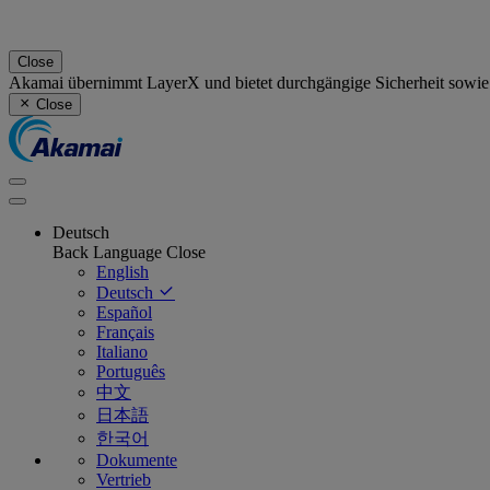
Close
Akamai übernimmt LayerX und bietet durchgängige Sicherheit sowie
Close
Deutsch
Back
Language
Close
English
Deutsch
Español
Français
Italiano
Português
中文
日本語
한국어
Dokumente
Vertrieb