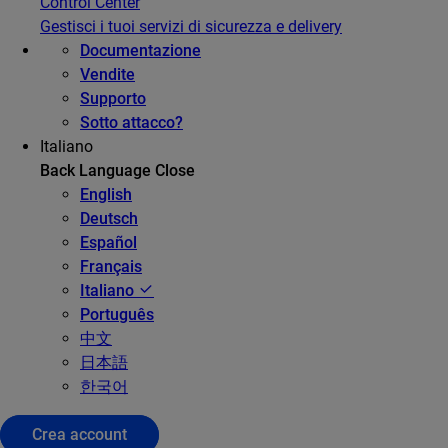
Control Center
Gestisci i tuoi servizi di sicurezza e delivery
Documentazione
Vendite
Supporto
Sotto attacco?
Italiano
Back
Language
Close
English
Deutsch
Español
Français
Italiano
Português
中文
日本語
한국어
Crea account