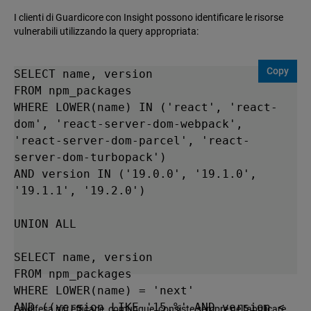
I clienti di Guardicore con Insight possono identificare le risorse
vulnerabili utilizzando la query appropriata:
Copy
SELECT name, version

FROM npm_packages

WHERE LOWER(name) IN ('react', 'react-
dom', 'react-server-dom-webpack', 
'react-server-dom-parcel', 'react-
server-dom-turbopack') 

AND version IN ('19.0.0', '19.1.0', 
'19.1.1', '19.2.0')

UNION ALL

SELECT name, version

FROM npm_packages

WHERE LOWER(name) = 'next'

AND ((version LIKE '15.%' AND version < 
La difesa più efficace, comunque, consiste sempre nell'applicare