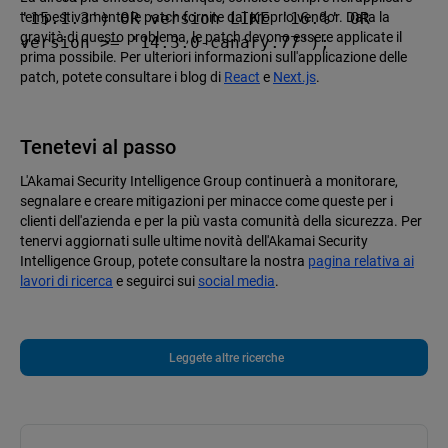
'15.1.3') OR version LIKE '16.%' OR 
tempestivamente le patch fornite dal proprio vendor. Data la
gravità di questo problema, le patch devono essere applicate il
version >= '14.3.0-canary.77');
prima possibile. Per ulteriori informazioni sull'applicazione delle
patch, potete consultare i blog di
React
e
Next.js
.
Tenetevi al passo
L'Akamai Security Intelligence Group continuerà a monitorare,
segnalare e creare mitigazioni per minacce come queste per i
clienti dell'azienda e per la più vasta comunità della sicurezza. Per
tenervi aggiornati sulle ultime novità dell'Akamai Security
Intelligence Group, potete consultare la nostra
pagina relativa ai
lavori di ricerca
e seguirci sui
social media
.
Leggete altre ricerche