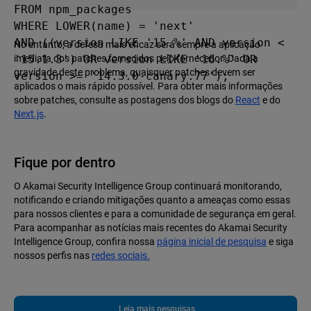
FROM npm_packages

WHERE LOWER(name) = 'next'

AND ((version LIKE '15.%' AND version < 
No entanto, a defesa mais eficaz será sempre a aplicação
'15.1.3') OR version LIKE '16.%' OR 
imediata dos patches fornecidos pelo fornecedor. Dada a
gravidade deste problema, quaisquer patches devem ser
version >= '14.3.0-canary.77');
aplicados o mais rápido possível. Para obter mais informações
sobre patches, consulte as postagens dos blogs do
React
e do
Next.js
.
Fique por dentro
O Akamai Security Intelligence Group continuará monitorando,
notificando e criando mitigações quanto a ameaças como essas
para nossos clientes e para a comunidade de segurança em geral.
Para acompanhar as notícias mais recentes do Akamai Security
Intelligence Group, confira nossa
página inicial de pesquisa
e siga
nossos perfis nas
redes sociais.
Leia mais pesquisas