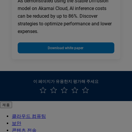
As demonstrated using the Stable Diffusion
model on Akamai Cloud, AI inference costs
can be reduced by up to 86%. Discover
strategies to optimize performance and lower
expenses.
Download white paper
이 페이지가 유용한지 평가해 주세요
제품
클라우드 컴퓨팅
보안
콘텐츠 전송