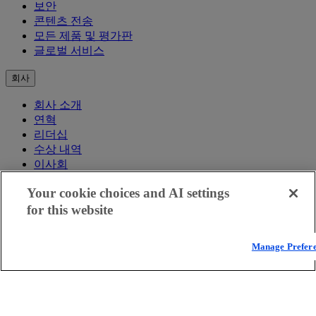
보안
콘텐츠 전송
모든 제품 및 평가판
글로벌 서비스
회사
회사 소개
연혁
리더십
수상 내역
이사회
혁신을 위한 인프라
Your cookie choices and AI settings
IR
기업의 책임
for this website
윤리
위치
Manage Prefer
취약점 신고
접근성 선언
채용 정보