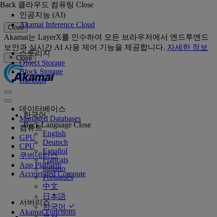
Back
클라우드 컴퓨팅
Close
인공지능 (AI)
Akamai Inference Cloud
Close
Akamai는 LayerX를 인수하여 모든 브라우저에서 엔드투엔드
보안과 실시간 AI 사용 제어 기능을 제공합니다.
자세한 정보
스토리지
Close
Object Storage
Block Storage
Backups
데이터베이스
한국어
Managed Databases
Back
Language
Close
컴퓨트
English
GPU
Deutsch
CPU
Español
쿠버네티스
Français
App Platform
Italiano
Accelerated Compute
Português
中文
日本語
서버리스
한국어
Akamai Functions
문서