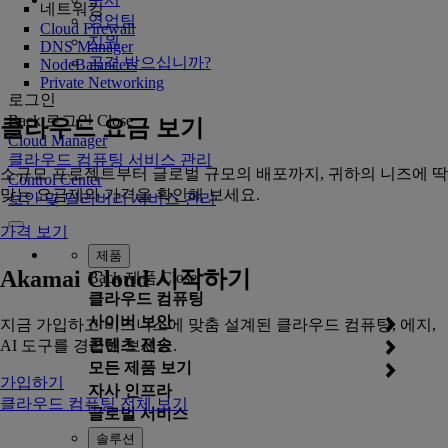
네트워킹
영업팀
Cloud Firewall
지원
DNS Manager
공격 받으십니까?
NodeBalancers
Private Networking
로그인
Back
로그인
Close
클라우드 요금 보기
Cloud Manager
클라우드 컴퓨팅 서비스 관리
소규모 프로젝트부터 글로벌 규모의 배포까지, 귀하의 니즈에 딱
Control Center
맞는 요금제와 가격을 확인해 보세요.
보안 및 딜리버리 서비스 관리
가격 보기
제품
Akamai Cloud 시작하기
Back
제품
Close
클라우드 컴퓨팅
사이버 보안
지금 가입하고 비즈니스에 맞춤 설계된 클라우드 컴퓨팅, 에지,
콘텐츠 전송
AI 도구를 경험해 보세요.
모든 제품 보기
가입하기
자사 인프라
클라우드 컴퓨팅 전체 보기
글로벌 서비스
솔루션