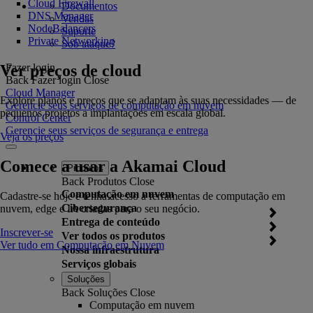
Cloud Firewall
Documentos
DNS Manager
Vendas
NodeBalancers
Suporte
Private Networking
Sob ataque?
Ver preços de cloud
Fazer login
Back
Fazer login
Close
Cloud Manager
Explore planos e preços que se adaptam às suas necessidades — de
Gerencie seus serviços de computação em nuvem
pequenos projetos a implantações em escala global.
Control Center
Gerencie seus serviços de segurança e entrega
Veja os preços
Comece a usar a Akamai Cloud
Produtos
Back
Produtos
Close
Computação em nuvem
Cadastre-se hoje e tenha acesso a ferramentas de computação em
Cibersegurança
nuvem, edge e IA criadas para o seu negócio.
Entrega de conteúdo
Inscrever-se
Ver todos os produtos
Ver tudo em Computação em Nuvem
Nossa infraestrutura
Serviços globais
Soluções
Back
Soluções
Close
Computação em nuvem