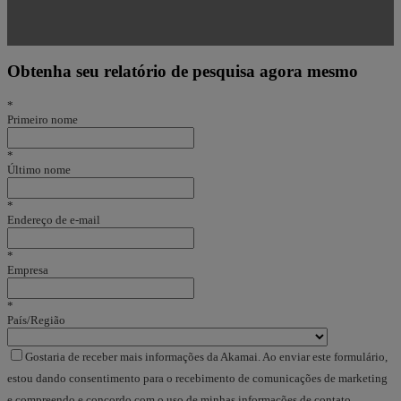
Obtenha seu relatório de pesquisa agora mesmo
*
Primeiro nome
*
Último nome
*
Endereço de e-mail
*
Empresa
*
País/Região
Gostaria de receber mais informações da Akamai. Ao enviar este formulário,
estou dando consentimento para o recebimento de comunicações de marketing
e compreendo e concordo com o uso de minhas informações de contato