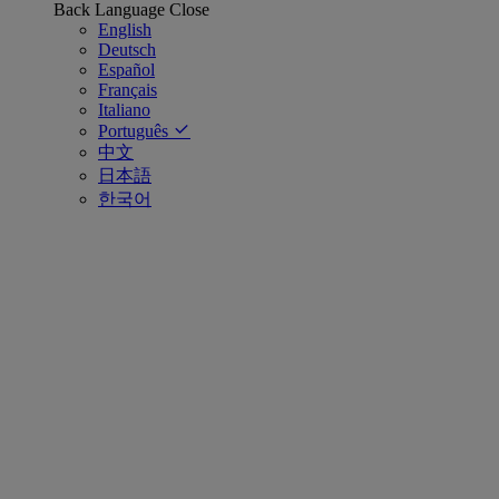
Back
Language
Close
English
Deutsch
Español
Français
Italiano
Português
中文
日本語
한국어