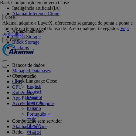
Back
Computação em nuvem
Close
Inteligência artificial (IA)
Akamai Inference Cloud
Close
Akamai adquire a LayerX, oferecendo segurança de ponta a ponta e
controle em tempo real do uso de IA em qualquer navegador.
Veja
Armazenamento
os detalhes
Object Storage
Close
Block Storage
Backups
Bancos de dados
Managed Databases
Português
Computação
Back
Language
Close
GPU
English
CPU
Deutsch
Kubernetes
Español
App Platform
Français
Accelerated Compute
Italiano
Português
中文
Computação sem servidor
日本語
Akamai Functions
Rede
한국어