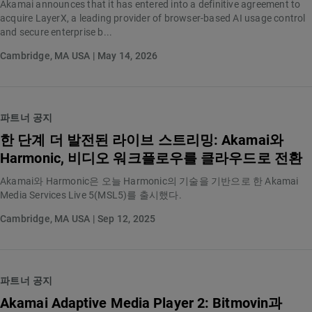
Akamai announces that it has entered into a definitive agreement to
acquire LayerX, a leading provider of browser-based AI usage control
and secure enterprise b...
Cambridge, MA USA | May 14, 2026
파트너 공지
한 단계 더 발전된 라이브 스트리밍: Akamai와
Harmonic, 비디오 워크플로우를 클라우드로 전환
Akamai와 Harmonic은 오늘 Harmonic의 기술을 기반으로 한 Akamai
Media Services Live 5(MSL5)를 출시했다.
Cambridge, MA USA | Sep 12, 2025
파트너 공지
Akamai Adaptive Media Player 2: Bitmovin과