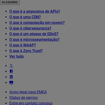
GLOSSÁRIO
O que é a segurança de APIs?
O que é uma CDN?
O que é computação em nuvem?
O que é cibersegurança?
O que é um ataque de DDoS?
O que é microssegmentação?
O que é WAAP?
O que é Zero Trust?
Ver tudo
Aviso legal para EMEA
Status de serviço
Entre em contato conosco