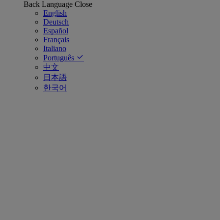
Back
Language
Close
English
Deutsch
Español
Français
Italiano
Português
中文
日本語
한국어