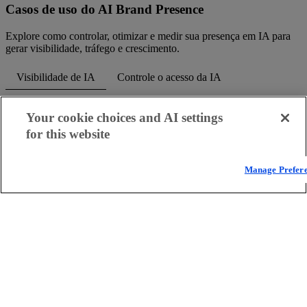
Casos de uso do AI Brand Presence
Explore como controlar, otimizar e medir sua presença em IA para
gerar visibilidade, tráfego e crescimento.
Visibilidade de IA
Controle o acesso da IA
Otimize para IA
Meça o impacto do tráfego de IA
Your cookie choices and AI settings
Aumente a participação de voz em IA
for this website
Visibilidade de IA
Manage Prefer
Melhore a visibilidade em plataformas de
IA
Garanta que seu conteúdo seja interpretado e exibido com precisão
por plataformas de IA, aumentando a frequência com que sua marca
aparece em respostas e recomendações geradas.
Perguntas frequentes (FAQ)