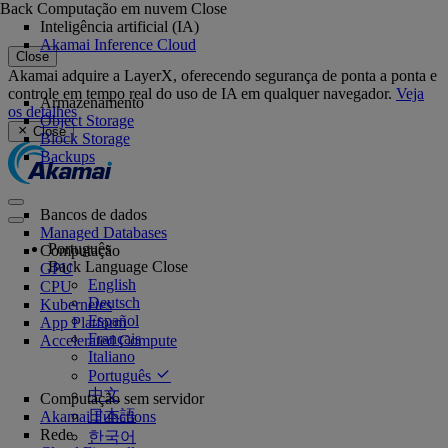
Back
Computação em nuvem
Close
Inteligência artificial (IA)
Akamai Inference Cloud
Close
Akamai adquire a LayerX, oferecendo segurança de ponta a ponta e
controle em tempo real do uso de IA em qualquer navegador.
Veja
Armazenamento
os detalhes
Object Storage
Close
Block Storage
Backups
Bancos de dados
Managed Databases
Português
Computação
Back
Language
Close
GPU
English
CPU
Deutsch
Kubernetes
Español
App Platform
Français
Accelerated Compute
Italiano
Português
中文
Computação sem servidor
日本語
Akamai Functions
Rede
한국어