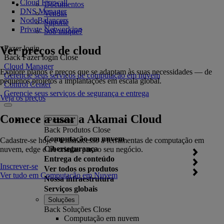
Cloud Firewall
Documentos
DNS Manager
Vendas
NodeBalancers
Suporte
Private Networking
Sob ataque?
Ver preços de cloud
Fazer login
Back
Fazer login
Close
Cloud Manager
Explore planos e preços que se adaptam às suas necessidades — de
Gerencie seus serviços de computação em nuvem
pequenos projetos a implantações em escala global.
Control Center
Gerencie seus serviços de segurança e entrega
Veja os preços
Comece a usar a Akamai Cloud
Produtos
Back
Produtos
Close
Computação em nuvem
Cadastre-se hoje e tenha acesso a ferramentas de computação em
Cibersegurança
nuvem, edge e IA criadas para o seu negócio.
Entrega de conteúdo
Inscrever-se
Ver todos os produtos
Ver tudo em Computação em Nuvem
Nossa infraestrutura
Serviços globais
Soluções
Back
Soluções
Close
Computação em nuvem