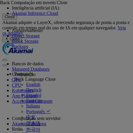
Back
Computação em nuvem
Close
Inteligência artificial (IA)
Akamai Inference Cloud
Close
Akamai adquire a LayerX, oferecendo segurança de ponta a ponta e
controle em tempo real do uso de IA em qualquer navegador.
Veja
Armazenamento
os detalhes
Object Storage
Close
Block Storage
Backups
Bancos de dados
Managed Databases
Português
Computação
Back
Language
Close
GPU
English
CPU
Deutsch
Kubernetes
Español
App Platform
Français
Accelerated Compute
Italiano
Português
中文
Computação sem servidor
日本語
Akamai Functions
Rede
한국어