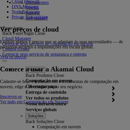
Cloud Firewall
Documentos
DNS Manager
Vendas
NodeBalancers
Suporte
Private Networking
Sob ataque?
Ver preços de cloud
Fazer login
Back
Fazer login
Close
Cloud Manager
Explore planos e preços que se adaptam às suas necessidades — de
Gerencie seus serviços de computação em nuvem
pequenos projetos a implantações em escala global.
Control Center
Gerencie seus serviços de segurança e entrega
Veja os preços
Comece a usar a Akamai Cloud
Produtos
Back
Produtos
Close
Computação em nuvem
Cadastre-se hoje e tenha acesso a ferramentas de computação em
Cibersegurança
nuvem, edge e IA criadas para o seu negócio.
Entrega de conteúdo
Inscrever-se
Ver todos os produtos
Ver tudo em Computação em Nuvem
Nossa infraestrutura
Serviços globais
Soluções
Back
Soluções
Close
Computação em nuvem