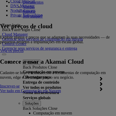
Cloud Firewall
Documentos
DNS Manager
Vendas
NodeBalancers
Suporte
Private Networking
Sob ataque?
Ver preços de cloud
Fazer login
Back
Fazer login
Close
Cloud Manager
Explore planos e preços que se adaptam às suas necessidades — de
Gerencie seus serviços de computação em nuvem
pequenos projetos a implantações em escala global.
Control Center
Gerencie seus serviços de segurança e entrega
Veja os preços
Comece a usar a Akamai Cloud
Produtos
Back
Produtos
Close
Computação em nuvem
Cadastre-se hoje e tenha acesso a ferramentas de computação em
Cibersegurança
nuvem, edge e IA criadas para o seu negócio.
Entrega de conteúdo
Inscrever-se
Ver todos os produtos
Ver tudo em Computação em Nuvem
Nossa infraestrutura
Serviços globais
Soluções
Back
Soluções
Close
Computação em nuvem