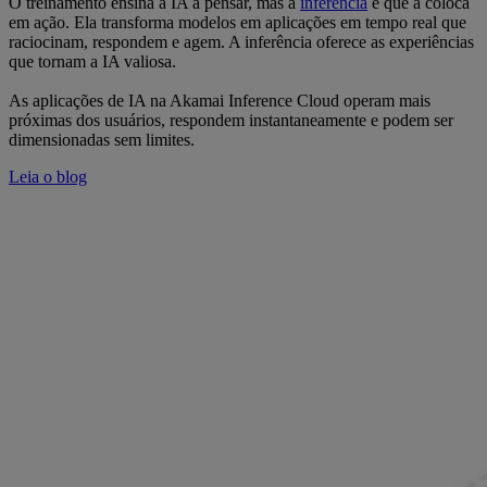
O treinamento ensina à IA a pensar, mas a
inferência
é que a coloca
em ação. Ela transforma modelos em aplicações em tempo real que
raciocinam, respondem e agem. A inferência oferece as experiências
que tornam a IA valiosa.
As aplicações de IA na Akamai Inference Cloud operam mais
próximas dos usuários, respondem instantaneamente e podem ser
dimensionadas sem limites.
Leia o blog