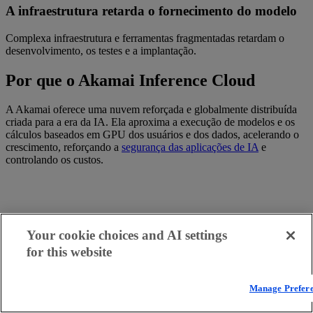
A infraestrutura retarda o fornecimento do modelo
Complexa infraestrutura e ferramentas fragmentadas retardam o
desenvolvimento, os testes e a implantação.
Por que o Akamai Inference Cloud
A Akamai oferece uma nuvem reforçada e globalmente distribuída
criada para a era da IA. Ela aproxima a execução de modelos e os
cálculos baseados em GPU dos usuários e dos dados, acelerando o
crescimento, reforçando a
segurança das aplicações de IA
e
controlando os custos.
Your cookie choices and AI settings
for this website
Manage Prefer