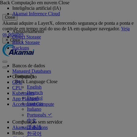
Back
Computação em nuvem
Close
Inteligência artificial (IA)
Akamai Inference Cloud
Close
Akamai adquire a LayerX, oferecendo segurança de ponta a ponta e
controle em tempo real do uso de IA em qualquer navegador.
Veja
Armazenamento
os detalhes
Object Storage
Close
Block Storage
Backups
Bancos de dados
Managed Databases
Português
Computação
Back
Language
Close
GPU
English
CPU
Deutsch
Kubernetes
Español
App Platform
Français
Accelerated Compute
Italiano
Português
中文
Computação sem servidor
日本語
Akamai Functions
Rede
한국어