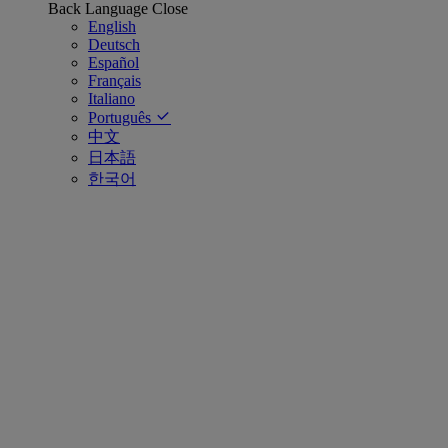
Back
Language
Close
English
Deutsch
Español
Français
Italiano
Português
中文
日本語
한국어