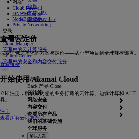
网络
销售
Cloud Firewall
支持团队
DNS Manager
NodeBalancers
正遭受攻击 ?
Private Networking
登录
查看云定价
Back
登录
Close
Cloud Manager
管理您的云计算服务
探索适合您需求的方案与定价——从小型项目到全球规模部署。
Control Center
管理您的安全和内容交付服务
查看价格
开始使用 Akamai Cloud
产品
Back
产品
Close
云计算
立即注册，解锁专为您的业务打造的云计算、边缘计算和 AI 工
具。
网络安全
内容交付
注册
查看所有产品
查看所有云计算产品
我们的基础设施
全球服务
解决方案