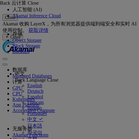
Back
云计算
Close
人工智能 (AI)
Akamai Inference Cloud
Close
Akamai 收购 LayerX，为所有浏览器提供端到端安全和实时 AI
使用控制。
获取详情
存储
Close
Object Storage
Block Storage
Backups
数据库
中文
Managed Databases
Back
Language
Close
计算
English
GPU
Deutsch
CPU
Español
Kubernetes
Français
App Platform
Italiano
Accelerated Compute
Português
中文
日本語
无服务器
한국어
Akamai Functions
文档