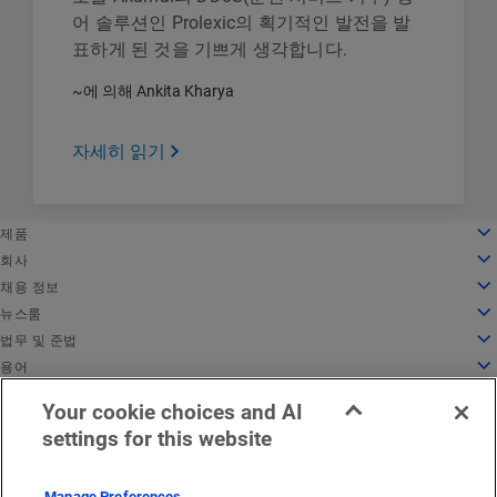
어 솔루션인 Prolexic의 획기적인 발전을 발
표하게 된 것을 기쁘게 생각합니다.
~에 의해 Ankita Kharya
자세히 읽기
English
제품
Deutsch
클라우드 컴퓨팅
회사
Español
보안
회사 소개
채용 정보
Français
콘텐츠 전송
연혁
채용 정보
뉴스룸
Italiano
모든 제품 및 평가판
리더십
Akamai 근무 환경
뉴스룸
법무 및 준법
Português
글로벌 서비스
수상 내역
학생 및 최근 졸업생
보도 자료
법무
용어
中文
이사회
포용적인 직장 문화
뉴스 기사
정보 보안 컴플라이언스
API 보안이란 무엇일까요?
日本語
Your cookie choices and AI
혁신을 위한 인프라
채용 정보 검색
미디어 리소스
프라이버시 트러스트 센터
CDN이란 무엇일까요?
EMEA 지역 법적 공지사항
서비스 상태
문의하기
한국어
settings for this website
IR
문화 블로그
개인정보 취급방침
클라우드 컴퓨팅이란 무엇인가요?
한국어
기업의 책임
쿠키 설정
사이버 보안이란 무엇일까요?
윤리
EU 디지털 서비스법(DSA)
DDoS 공격이란 무엇일까요?
Manage Preferences