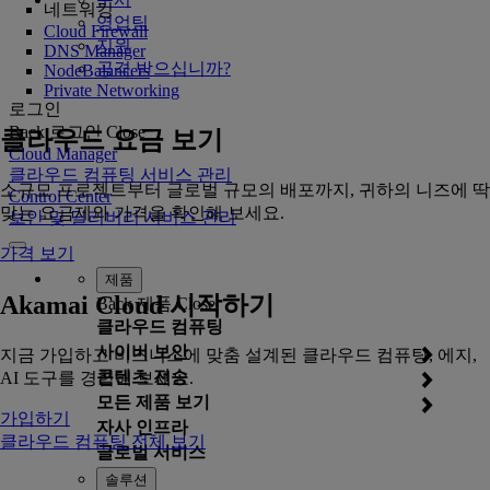
네트워킹
영업팀
Cloud Firewall
지원
DNS Manager
공격 받으십니까?
NodeBalancers
Private Networking
로그인
Back
로그인
Close
클라우드 요금 보기
Cloud Manager
클라우드 컴퓨팅 서비스 관리
소규모 프로젝트부터 글로벌 규모의 배포까지, 귀하의 니즈에 딱
Control Center
맞는 요금제와 가격을 확인해 보세요.
보안 및 딜리버리 서비스 관리
가격 보기
제품
Akamai Cloud 시작하기
Back
제품
Close
클라우드 컴퓨팅
사이버 보안
지금 가입하고 비즈니스에 맞춤 설계된 클라우드 컴퓨팅, 에지,
콘텐츠 전송
AI 도구를 경험해 보세요.
모든 제품 보기
가입하기
자사 인프라
클라우드 컴퓨팅 전체 보기
글로벌 서비스
솔루션