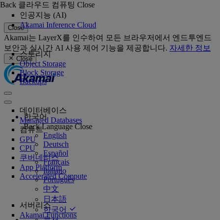
Back
클라우드 컴퓨팅
Close
인공지능 (AI)
Akamai Inference Cloud
Close
Akamai는 LayerX를 인수하여 모든 브라우저에서 엔드투엔드
보안과 실시간 AI 사용 제어 기능을 제공합니다.
자세한 정보
스토리지
Close
Object Storage
Block Storage
Backups
데이터베이스
한국어
Managed Databases
Back
Language
Close
컴퓨트
English
GPU
Deutsch
CPU
Español
쿠버네티스
Français
App Platform
Italiano
Accelerated Compute
Português
中文
日本語
서버리스
한국어
Akamai Functions
문서