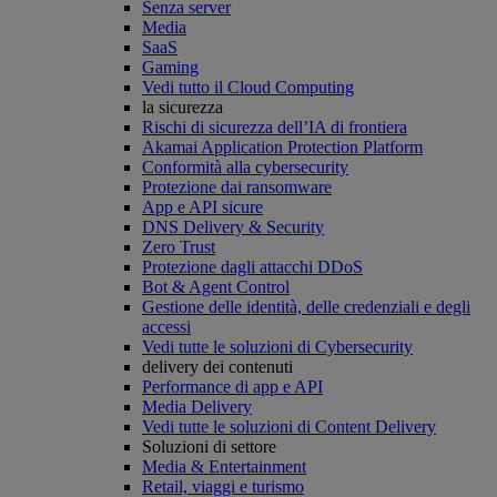
Senza server
Media
SaaS
Gaming
Vedi tutto il Cloud Computing
la sicurezza
Rischi di sicurezza dell’IA di frontiera
Akamai Application Protection Platform
Conformità alla cybersecurity
Protezione dai ransomware
App e API sicure
DNS Delivery & Security
Zero Trust
Protezione dagli attacchi DDoS
Bot & Agent Control
Gestione delle identità, delle credenziali e degli
accessi
Vedi tutte le soluzioni di Cybersecurity
delivery dei contenuti
Performance di app e API
Media Delivery
Vedi tutte le soluzioni di Content Delivery
Soluzioni di settore
Media & Entertainment
Retail, viaggi e turismo