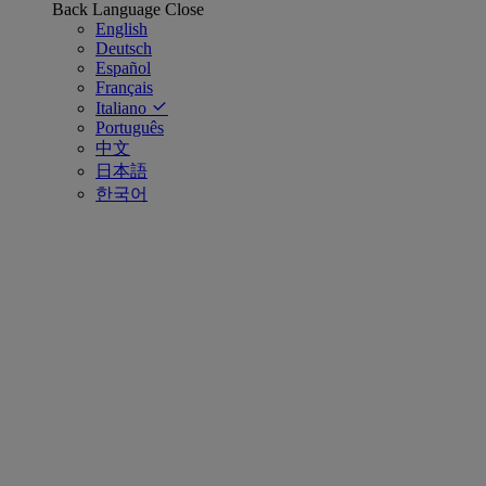
Back
Language
Close
English
Deutsch
Español
Français
Italiano
Português
中文
日本語
한국어