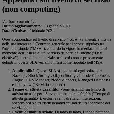
(non computing)
Versione corrente 1.1
Ultimo aggiornamento
: 13 gennaio 2021
Data effettiva
: 1° febbraio 2021
Questa Appendice sul livello di servizio ("SLA") è allegata e integra
nella sua interezza il Contratto generale per i servizi stipulato tra
l'utente e Linode ("MSA"), entrando in vigore immediatamente al
momento dell'utilizzo di un Servizio da parte dell'utente ("Data
effettiva"). I termini con l'iniziale maiuscola non espressamente
definiti in questa SLA verranno intesi come riportato nell'MSA.
Applicabilità
. Questa SLA si applica ad ogni soluzione
Backups, Block Storage, Object Storage, Linode Kubernetes
Engine, DNS Manager, NodeBalancers, Managed Databases
e Longview ("Servizio coperto").
Tempo di attività garantito
. Viene garantito un tempo di
attività mensile per i Servizi coperti pari al 99,9% ("Tempo di
attività garantito"), esclusi eventuali ritardi, interruzioni,
sospensioni o altri effetti negativi causati da un'Esenzione dei
servizi coperti.
Eventi di manutenzione
. Di tanto in tanto, Linode potrebbe