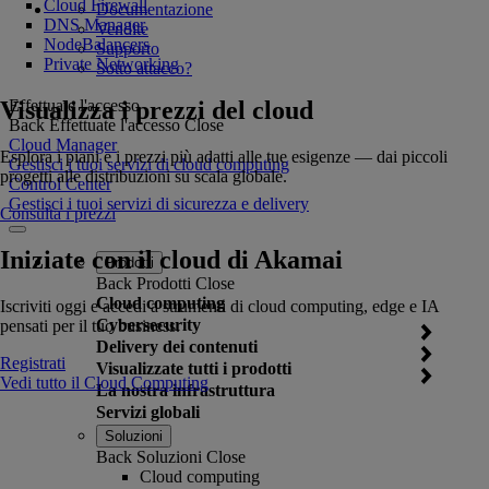
Cloud Firewall
Documentazione
DNS Manager
Vendite
NodeBalancers
Supporto
Private Networking
Sotto attacco?
Visualizza i prezzi del cloud
Effettuate l'accesso
Back
Effettuate l'accesso
Close
Cloud Manager
Esplora i piani e i prezzi più adatti alle tue esigenze — dai piccoli
Gestisci i tuoi servizi di cloud computing
progetti alle distribuzioni su scala globale.
Control Center
Gestisci i tuoi servizi di sicurezza e delivery
Consulta i prezzi
Iniziate con il cloud di Akamai
Prodotti
Back
Prodotti
Close
Cloud computing
Iscriviti oggi e accedi a strumenti di cloud computing, edge e IA
Cybersecurity
pensati per il tuo business.
Delivery dei contenuti
Registrati
Visualizzate tutti i prodotti
Vedi tutto il Cloud Computing
La nostra infrastruttura
Servizi globali
Soluzioni
Back
Soluzioni
Close
Cloud computing