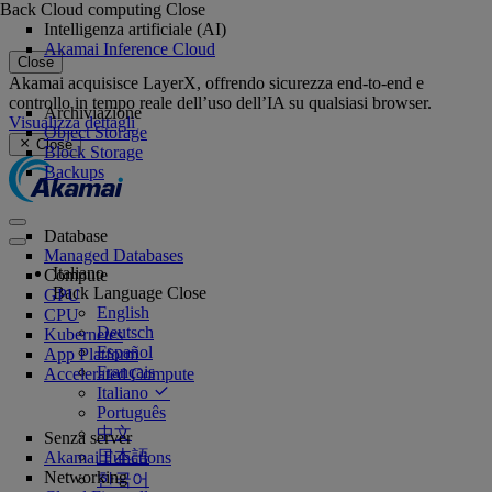
Back
Cloud computing
Close
Intelligenza artificiale (AI)
Akamai Inference Cloud
Close
Akamai acquisisce LayerX, offrendo sicurezza end-to-end e
controllo in tempo reale dell’uso dell’IA su qualsiasi browser.
Archiviazione
Visualizza dettagli
Object Storage
Close
Block Storage
Backups
Database
Managed Databases
Italiano
Compute
Back
Language
Close
GPU
English
CPU
Deutsch
Kubernetes
Español
App Platform
Français
Accelerated Compute
Italiano
Português
中文
Senza server
日本語
Akamai Functions
Networking
한국어