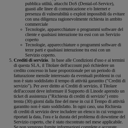
pubblica utilità, attacchi DoS (Denial-of-Service),
guasti alle linee di comunicazione e/o Internet e
presenza di vulnerabilità o exploit impossibili da evitare
con una diligenza ragionevolmente richiesta in ambito
commerciale
Tecnologie, apparecchiature o programmi software del
cliente e qualsiasi interazione tra essi con un Servizio
coperto
Tecnologie, apparecchiature o programmi software di
terze parti e qualsiasi interazione tra essi con un
Servizio coperto.
Crediti di servizio
. In base alle Condizioni d'uso e ai termini
di questa SLA, il Titolare dell'account può richiedere un
credito concesso in base proporzionale per un periodo di
fatturazione mensile interessato da eventuali problemi in cui
non è stato soddisfatto il tempo di attività garantito ("Crediti di
servizio"). Per aver diritto ai Crediti di servizio, il Titolare
dell'account deve informare il Supporto di Linode aprendo un
ticket di assistenza ("Richiesta di crediti di servizio") entro
trenta (30) giorni dalla fine del mese in cui il Tempo di attività
garantito non è stato soddisfatto. In ogni caso, una Richiesta
di crediti di servizio deve includere un elenco in cui vengono
riportati la data, l'ora e la durata del problema di downtime del
Servizio coperto, che è stato riscontrato nel mese applicabile.
Se non vengono fornite informazioni complete e accurate,