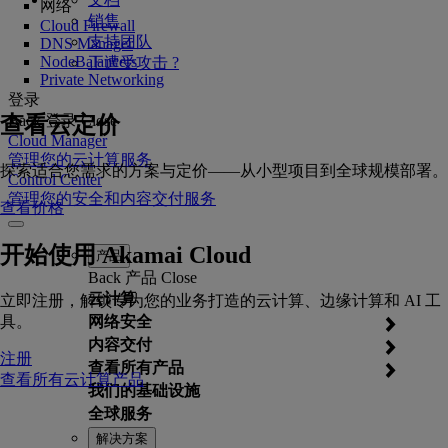
网络
销售
Cloud Firewall
支持团队
DNS Manager
NodeBalancers
正遭受攻击 ?
Private Networking
登录
查看云定价
Back
登录
Close
Cloud Manager
管理您的云计算服务
探索适合您需求的方案与定价——从小型项目到全球规模部署。
Control Center
管理您的安全和内容交付服务
查看价格
开始使用 Akamai Cloud
产品
Back
产品
Close
云计算
立即注册，解锁专为您的业务打造的云计算、边缘计算和 AI 工
具。
网络安全
内容交付
注册
查看所有产品
查看所有云计算产品
我们的基础设施
全球服务
解决方案