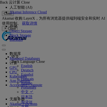
Back
云计算
Close
人工智能 (AI)
Akamai Inference Cloud
Close
Akamai 收购 LayerX，为所有浏览器提供端到端安全和实时 AI
使用控制。
获取详情
存储
Close
Object Storage
Block Storage
Backups
数据库
中文
Managed Databases
Back
Language
Close
计算
English
GPU
Deutsch
CPU
Español
Kubernetes
Français
App Platform
Italiano
Accelerated Compute
Português
中文
日本語
无服务器
한국어
Akamai Functions
文档