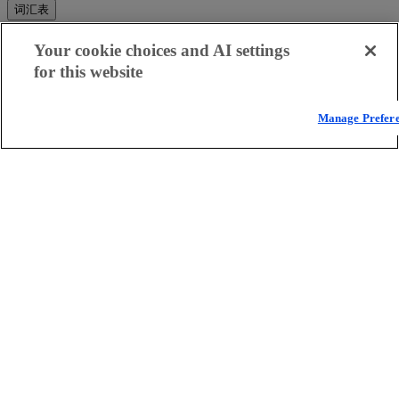
词汇表
什么是 API 安全防护？
Your cookie choices and AI settings
什么是 CDN？
for this website
什么是云计算？
什么是网络安全？
什么是 DDoS 攻击？
Manage Prefer
什么是微分段？
什么是 WAAP？
什么是 Zero Trust？
全部查看
欧洲、中东和非洲法律声明
服务状态
联系我们
中文
Back
Language
Close