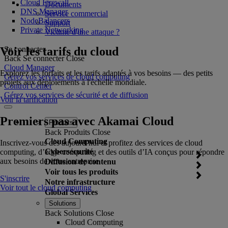
Cloud Firewall
Documents
DNS Manager
Service commercial
NodeBalancers
Support
Private Networking
Victime d'une attaque ?
Voir les tarifs du cloud
Se connecter
Back
Se connecter
Close
Cloud Manager
Explorez les forfaits et les tarifs adaptés à vos besoins — des petits
Gérez vos services de cloud computing
projets aux déploiements à l'échelle mondiale.
Control Center
Gérez vos services de sécurité et de diffusion
Voir la tarification
Premiers pas avec Akamai Cloud
Produits
Back
Produits
Close
Cloud Computing
Inscrivez-vous dès aujourd’hui et profitez des services de cloud
Cybersécurité
computing, d’edge computing et des outils d’IA conçus pour répondre
aux besoins de votre entreprise.
Diffusion de contenu
Voir tous les produits
S'inscrire
Notre infrastructure
Voir tout le cloud computing
Global Services
Solutions
Back
Solutions
Close
Cloud Computing