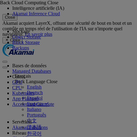
Back
Cloud Computing
Close
Intelligence artificielle (IA)
Akamai Inference Cloud
Close
Akamai acquiert LayerX, offrant une sécurité de bout en bout et un
contrôle en temps réel de l'utilisation de l'IA sur n'importe quel
Stockage
navigateur.
En savoir plus
Object Storage
Close
Block Storage
Backups
Bases de données
Managed Databases
Français
Calcul
Back
Language
Close
GPU
English
CPU
Deutsch
Kubernetes
Español
App Platform
Français
Accelerated Compute
Italiano
Português
中文
Serverless
日本語
Akamai Functions
Réseau
한국어