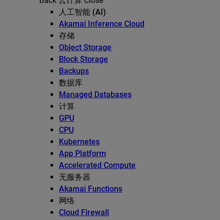
Back
云计算
Close
人工智能 (AI)
Akamai Inference Cloud
存储
Object Storage
Block Storage
Backups
数据库
Managed Databases
计算
GPU
CPU
Kubernetes
App Platform
Accelerated Compute
无服务器
Akamai Functions
网络
Cloud Firewall