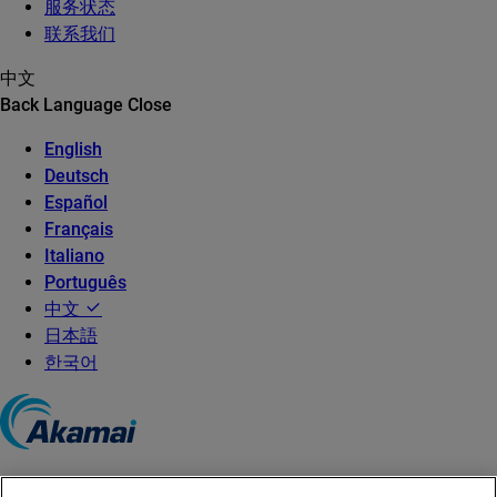
服务状态
联系我们
中文
Back
Language
Close
English
Deutsch
Español
Français
Italiano
Português
中文
日本語
한국어
©2026 Akamai Technologies