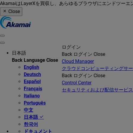
AkamaiはLayerXを買収し、あらゆるブラウザにエンドツ
Close
ログイン
日本語
Back
ログイン
Close
Back
Language
Close
Cloud Manager
English
クラウドコンピューティングサ
Deutsch
Back
ログイン
Close
Español
Control Center
Français
セキュリティおよび配信サービス
Italiano
Português
中文
日本語
한국어
ドキュメント