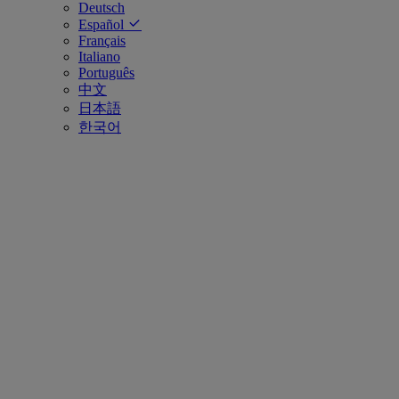
Deutsch
Español
Français
Italiano
Português
中文
日本語
한국어