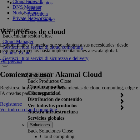
Cloud Firewall
Documentos
DNS Manager
Ventas
NodeBalancers
Asistencia
Private Networking
¿Bajo ataque?
Ver precios de cloud
Iniciar sesión
Back
Iniciar sesión
Close
Cloud Manager
Explore planes y precios que se adapten a sus necesidades: desde
Gestisci i tuoi servizi di cloud computing
pequeños proyectos hasta implementaciones a escala global.
Control Center
Gestisci i tuoi servizi di sicurezza e delivery
Ver precios
Comienza a usar Akamai Cloud
Productos
Back
Productos
Close
Cloud computing
Regístrese hoy y desbloquee herramientas de cloud computing, edge e
Ciberseguridad
IA creadas para su negocio.
Distribución de contenido
Registrarse
Ver todos los productos
Ver todo en cloud computing
Nuestra infraestructura
Servicios globales
Soluciones
Back
Soluciones
Close
Cloud computing