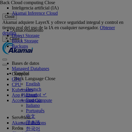
Back
Cloud computing
Close
Inteligencia artificial (IA)
Akamai Inference Cloud
Close
Akamai adquiere LayerX y ofrece seguridad integral y control en
tiempo real del uso de la IA en cualquier navegador.
Obtener
Almacenamiento
detalles
Object Storage
Close
Block Storage
Backups
Bases de datos
Managed Databases
Español
Cómputo
Back
Language
Close
GPU
English
CPU
Deutsch
Kubernetes
Español
App Platform
Français
Accelerated Compute
Italiano
Português
中文
Serverless
日本語
Akamai Functions
Redes
한국어