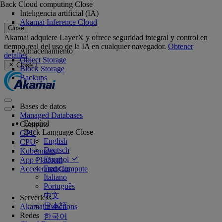
Back
Cloud computing
Close
Inteligencia artificial (IA)
Akamai Inference Cloud
Close
Akamai adquiere LayerX y ofrece seguridad integral y control en
tiempo real del uso de la IA en cualquier navegador.
Obtener
Almacenamiento
detalles
Object Storage
Close
Block Storage
Backups
Bases de datos
Managed Databases
Español
Cómputo
Back
Language
Close
GPU
English
CPU
Deutsch
Kubernetes
Español
App Platform
Français
Accelerated Compute
Italiano
Português
中文
Serverless
日本語
Akamai Functions
Redes
한국어