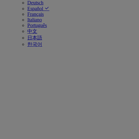
Deutsch
Español
Français
Italiano
Português
中文
日本語
한국어