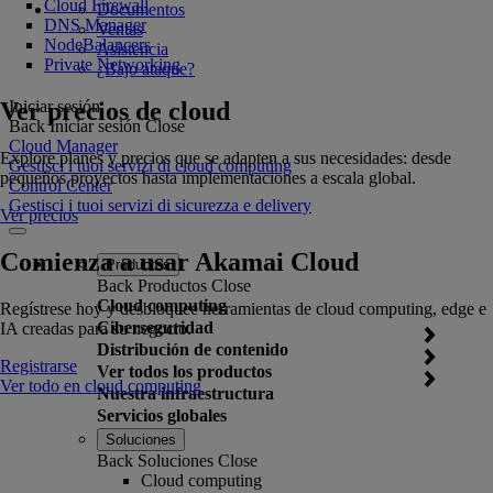
Cloud Firewall
Documentos
DNS Manager
Ventas
NodeBalancers
Asistencia
Private Networking
¿Bajo ataque?
Ver precios de cloud
Iniciar sesión
Back
Iniciar sesión
Close
Cloud Manager
Explore planes y precios que se adapten a sus necesidades: desde
Gestisci i tuoi servizi di cloud computing
pequeños proyectos hasta implementaciones a escala global.
Control Center
Gestisci i tuoi servizi di sicurezza e delivery
Ver precios
Comienza a usar Akamai Cloud
Productos
Back
Productos
Close
Cloud computing
Regístrese hoy y desbloquee herramientas de cloud computing, edge e
Ciberseguridad
IA creadas para su negocio.
Distribución de contenido
Registrarse
Ver todos los productos
Ver todo en cloud computing
Nuestra infraestructura
Servicios globales
Soluciones
Back
Soluciones
Close
Cloud computing