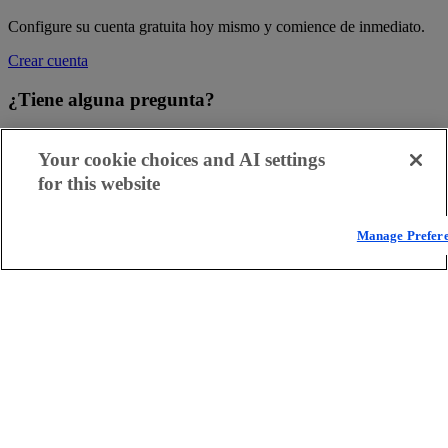
Configure su cuenta gratuita hoy mismo y comience de inmediato.
Crear cuenta
¿Tiene alguna pregunta?
Póngase en contacto con un asesor de ventas hoy mismo para
obtener más información.
Your cookie choices and AI settings
for this website
Contactar
Cómo crear una puerta de enlace NAT en una VPC
Manage Prefer
Mejore la seguridad en la nube con nuestra puerta de enlace de
traducción de direcciones de red (NAT) en una nube virtual privada
(VPC). Aprenda a acceder a Internet sin exponer instancias
privadas.
Leer blog
Private Networking
Utilice la VPC o la red de área local virtual (VLAN) de Akamai