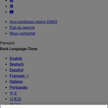
Avis juridiques région EMEA
État du service
Nous contacter
Français
Back
Language
Close
English
Deutsch
Español
Français
Italiano
Português
中文
日本語
한국어