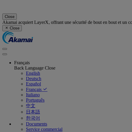
Close
Akamai acquiert LayerX, offrant une sécurité de bout en bout et un cont
Close
Français
Back
Language
Close
English
Deutsch
Español
Français
Italiano
Português
中文
日本語
한국어
Documents
Service commercial