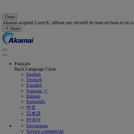
Close
Akamai acquiert LayerX, offrant une sécurité de bout en bout et un cont
Close
Français
Back
Language
Close
English
Deutsch
Español
Français
Italiano
Português
中文
日本語
한국어
Documents
Service commercial