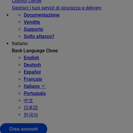
Control Center
Gestisci i tuoi servizi di sicurezza e delivery
Documentazione
Vendite
Supporto
Sotto attacco?
Italiano
Back
Language
Close
English
Deutsch
Español
Français
Italiano
Português
中文
日本語
한국어
Crea account