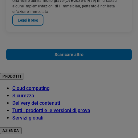
Una vulnerabilità molto grave (CVE-2026-31979) influisce su
alcune implementazioni di Himmelblau, pertanto è richiesta
un'azione immediata.
Leggi il blog
Scaricare altro
PRODOTTI
Cloud computing
Sicurezza
Delivery dei contenuti
Tutti i prodotti e le versioni di prova
Servizi globali
AZIENDA