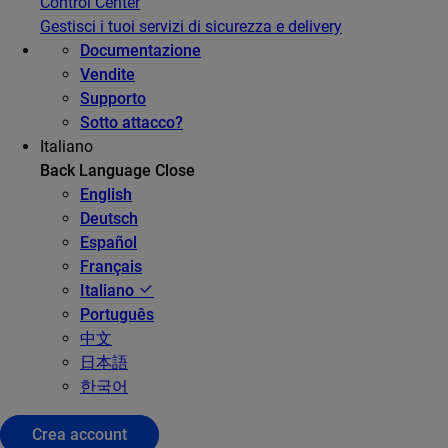
Control Center
Gestisci i tuoi servizi di sicurezza e delivery
Documentazione
Vendite
Supporto
Sotto attacco?
Italiano
Back
Language
Close
English
Deutsch
Español
Français
Italiano
Português
中文
日本語
한국어
Crea account