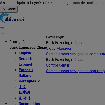
Akamai adquire a LayerX, oferecendo segurança de ponta a pon
Close
Fazer login
Português
Back
Fazer login
Close
Back
Language
Close
Cloud Manager
English
Gerencie seus serviços de comput
Deutsch
Back
Fazer login
Close
Español
Control Center
Français
Gerencie seus serviços de seguranç
Italiano
Português
中文
日本語
한국어
Documentos